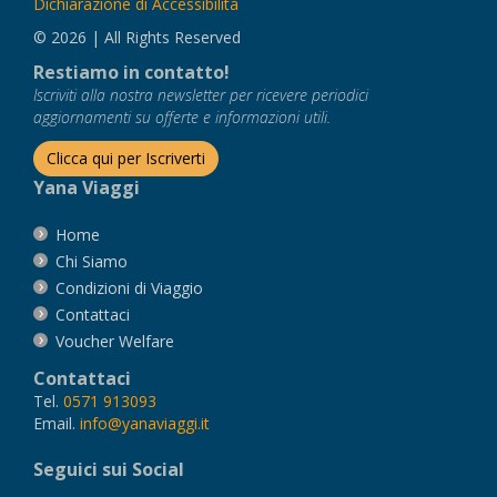
Clicca qui per Iscriverti
Yana Viaggi
Home
Chi Siamo
Condizioni di Viaggio
Contattaci
Voucher Welfare
Contattaci
Tel.
0571 913093
Email.
info@yanaviaggi.it
Seguici sui Social
DAVINCI TRAVELS S.R.L.
Via Torre 18 - 50056 Montelupo F.no (FI)