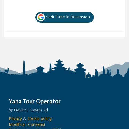
Yana Tour Operator
by
DaVinci Travels srl
Privacy
&
cookie policy
Modifica i Consensi
Dichiarazione di Accessibilità
© 2026 | All Rights Reserved
Restiamo in contatto!
Iscriviti alla nostra newsletter per ricevere periodici
aggiornamenti su offerte e informazioni utili.