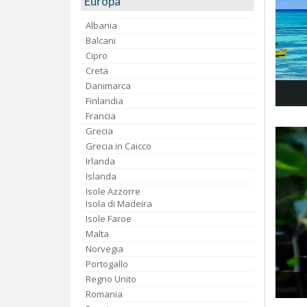
Europa
Albania
Balcani
Cipro
Creta
Danimarca
Finlandia
Francia
Grecia
Grecia in Caicco
Irlanda
Islanda
Isole Azzorre
Isola di Madeira
Isole Faroe
Malta
Norvegia
Portogallo
Regno Unito
Romania