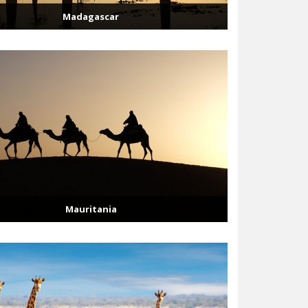
Madagascar
Mauritania