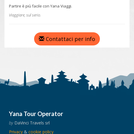
Partire è più facile con Yana Viaggi.
Viaggiare, sul serio.
Contattaci per info
Yana Tour Operator
by
DaVinci Travels srl
Privacy
&
cookie policy