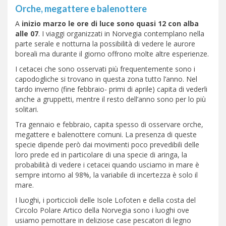
Orche, megattere e balenottere
A
inizio marzo le ore di luce sono quasi 12 con alba
alle 07
. I viaggi organizzati in Norvegia contemplano nella
parte serale e notturna la possibilità di vedere le aurore
boreali ma durante il giorno offrono molte altre esperienze.
I cetacei che sono osservati più frequentemente sono i
capodogliche si trovano in questa zona tutto l’anno. Nel
tardo inverno (fine febbraio- primi di aprile) capita di vederli
anche a gruppetti, mentre il resto dell’anno sono per lo più
solitari.
Tra gennaio e febbraio, capita spesso di osservare orche,
megattere e balenottere comuni. La presenza di queste
specie dipende però dai movimenti poco prevedibili delle
loro prede ed in particolare di una specie di aringa, la
probabilità di vedere i cetacei quando usciamo in mare è
sempre intorno al 98%, la variabile di incertezza è solo il
mare.
I luoghi, i porticcioli delle Isole Lofoten e della costa del
Circolo Polare Artico della Norvegia sono i luoghi ove
usiamo pernottare in deliziose case pescatori di legno