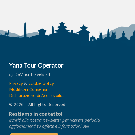
Yana Tour Operator
by
DaVinci Travels srl
Privacy
&
cookie policy
Modifica i Consensi
Dichiarazione di Accessibilità
© 2026 | All Rights Reserved
Restiamo in contatto!
Iscriviti alla nostra newsletter per ricevere periodici
aggiornamenti su offerte e informazioni utili.