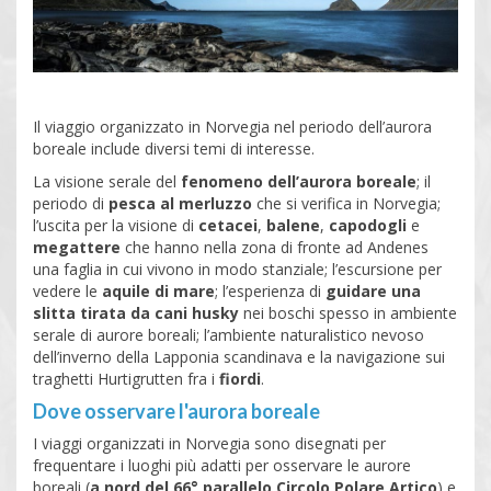
Il viaggio organizzato in Norvegia nel periodo dell’aurora
boreale include diversi temi di interesse.
La visione serale del
fenomeno dell’aurora boreale
; il
periodo di
pesca al merluzzo
che si verifica in Norvegia;
l’uscita per la visione di
cetacei
,
balene
,
capodogli
e
megattere
che hanno nella zona di fronte ad Andenes
una faglia in cui vivono in modo stanziale; l’escursione per
vedere le
aquile di mare
; l’esperienza di
guidare una
slitta tirata da cani husky
nei boschi spesso in ambiente
serale di aurore boreali; l’ambiente naturalistico nevoso
dell’inverno della Lapponia scandinava e la navigazione sui
traghetti Hurtigrutten fra i
fiordi
.
Dove osservare l'aurora boreale
I viaggi organizzati in Norvegia sono disegnati per
frequentare i luoghi più adatti per osservare le aurore
boreali (
a nord del 66° parallelo Circolo Polare Artico
) e