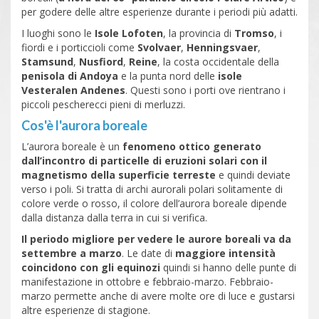
per godere delle altre esperienze durante i periodi più adatti.
I luoghi sono le
Isole Lofoten
, la provincia di
Tromso
, i
fiordi e i porticcioli come
Svolvaer
,
Henningsvaer
,
Stamsund
,
Nusfiord
,
Reine
, la costa occidentale della
penisola di Andoya
e la punta nord delle
isole
Vesteralen Andenes
. Questi sono i porti ove rientrano i
piccoli pescherecci pieni di merluzzi.
Cos'è l'aurora boreale
L’aurora boreale è un
fenomeno ottico generato
dall’incontro di particelle di eruzioni solari con il
magnetismo della superficie terreste
e quindi deviate
verso i poli. Si tratta di archi aurorali polari solitamente di
colore verde o rosso, il colore dell’aurora boreale dipende
dalla distanza dalla terra in cui si verifica.
Il periodo migliore per vedere le aurore boreali va da
settembre a marzo
. Le date di
maggiore intensità
coincidono con gli equinozi
quindi si hanno delle punte di
manifestazione in ottobre e febbraio-marzo. Febbraio-
marzo permette anche di avere molte ore di luce e gustarsi
altre esperienze di stagione.