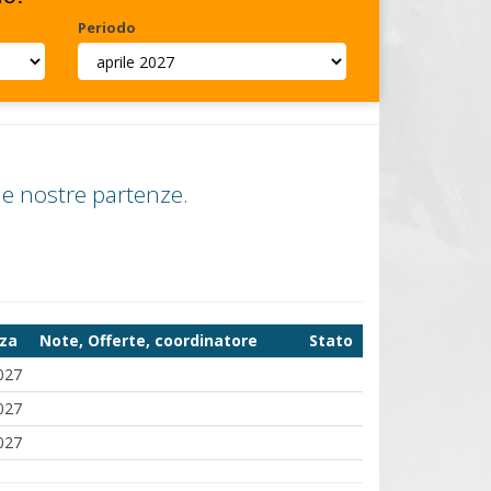
Periodo
le nostre partenze.
za
Note, Offerte, coordinatore
Stato
027
027
027