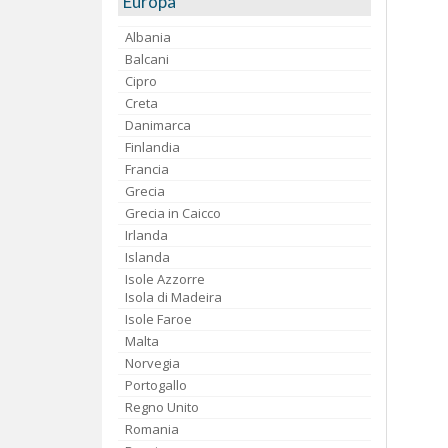
Europa
Albania
Balcani
Cipro
Creta
Danimarca
Finlandia
Francia
Grecia
Grecia in Caicco
Irlanda
Islanda
Isole Azzorre
Isola di Madeira
Isole Faroe
Malta
Norvegia
Portogallo
Regno Unito
Romania