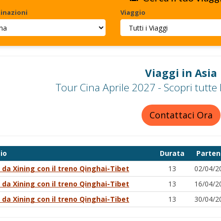
inazioni
Viaggio
Viaggi in Asia
Tour Cina Aprile 2027 - Scopri tutte 
Contattaci Ora
io
Durata
Parten
 da Xining con il treno Qinghai-Tibet
13
02/04/2
 da Xining con il treno Qinghai-Tibet
13
16/04/2
 da Xining con il treno Qinghai-Tibet
13
30/04/2