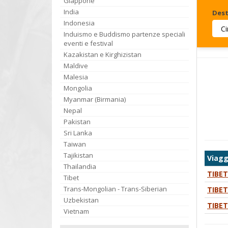
Giappone
India
Dest
Indonesia
Induismo e Buddismo partenze speciali
Invia
eventi e festival
Kazakistan e Kirghizistan
Maldive
Malesia
Mongolia
Myanmar (Birmania)
Nepal
Pakistan
Sri Lanka
Taiwan
Tajikistan
Viagg
Thailandia
TIBET
Tibet
Trans-Mongolian - Trans-Siberian
TIBET
Uzbekistan
TIBET
Vietnam