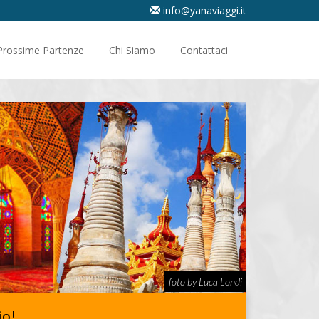
info@yanaviaggi.it
Prossime Partenze
Chi Siamo
Contattaci
foto by Luca Londi
io!