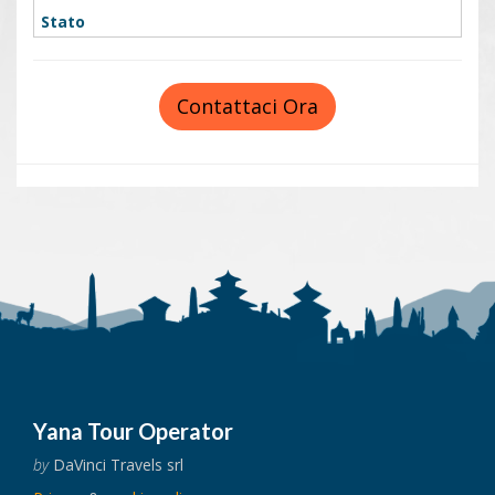
Contattaci Ora
Yana Tour Operator
by
DaVinci Travels srl