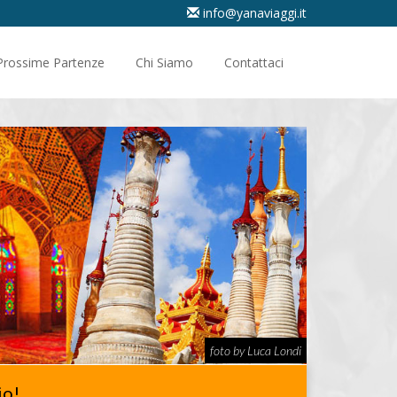
info@yanaviaggi.it
Prossime Partenze
Chi Siamo
Contattaci
foto by Luca Londi
io!