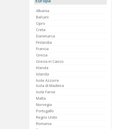
Europa
Albania
Balcani
Cipro
Creta
Danimarca
Finlandia
Francia
Grecia
Grecia in Caicco
Irlanda
Islanda
Isole Azzorre
Isola di Madeira
Isole Faroe
Malta
Norvegia
Portogallo
Regno Unito
Romania