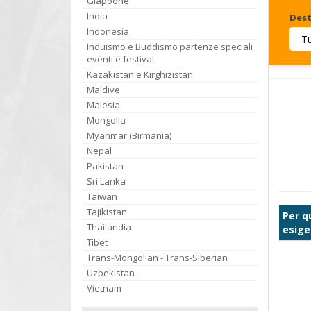
Giappone
India
Dest
Indonesia
Induismo e Buddismo partenze speciali
Invia
eventi e festival
Kazakistan e Kirghizistan
Maldive
Malesia
Mongolia
Myanmar (Birmania)
Nepal
Pakistan
Sri Lanka
Taiwan
Tajikistan
Per q
Thailandia
esige
Tibet
Trans-Mongolian - Trans-Siberian
Uzbekistan
Vietnam