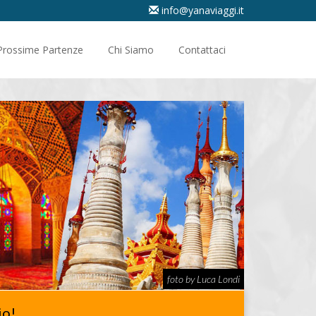
info@yanaviaggi.it
Prossime Partenze
Chi Siamo
Contattaci
foto by Luca Londi
io!