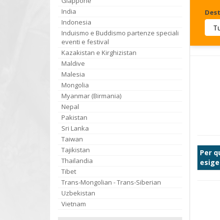
Giappone
India
Dest
Indonesia
Induismo e Buddismo partenze speciali
Invia
eventi e festival
Kazakistan e Kirghizistan
Maldive
Malesia
Mongolia
Myanmar (Birmania)
Nepal
Pakistan
Sri Lanka
Taiwan
Tajikistan
Per q
Thailandia
esige
Tibet
Trans-Mongolian - Trans-Siberian
Uzbekistan
Vietnam