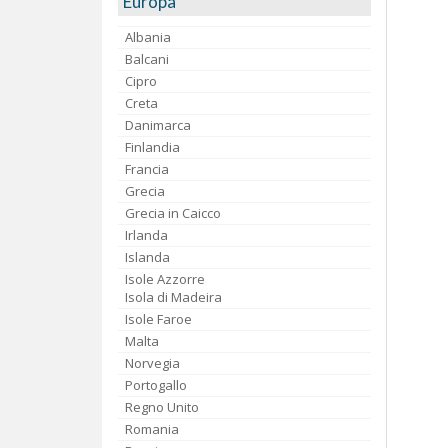
Europa
Albania
Balcani
Cipro
Creta
Danimarca
Finlandia
Francia
Grecia
Grecia in Caicco
Irlanda
Islanda
Isole Azzorre
Isola di Madeira
Isole Faroe
Malta
Norvegia
Portogallo
Regno Unito
Romania