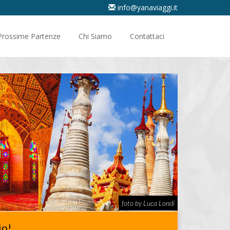
info@yanaviaggi.it
Prossime Partenze
Chi Siamo
Contattaci
foto by Luca Londi
io!