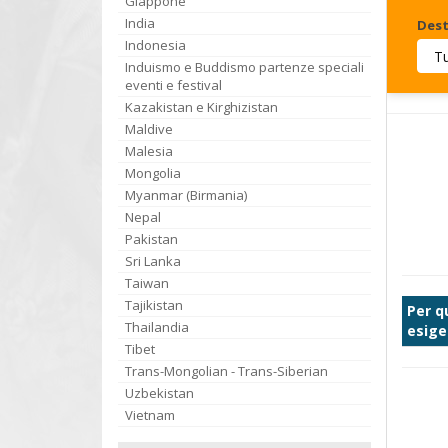
Giappone
India
Dest
Indonesia
Induismo e Buddismo partenze speciali
Invia
eventi e festival
Kazakistan e Kirghizistan
Maldive
Malesia
Mongolia
Myanmar (Birmania)
Nepal
Pakistan
Sri Lanka
Taiwan
Tajikistan
Per q
Thailandia
esige
Tibet
Trans-Mongolian - Trans-Siberian
Uzbekistan
Vietnam