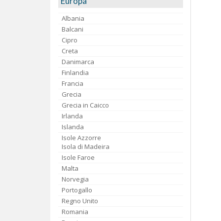
Europa
Albania
Balcani
Cipro
Creta
Danimarca
Finlandia
Francia
Grecia
Grecia in Caicco
Irlanda
Islanda
Isole Azzorre
Isola di Madeira
Isole Faroe
Malta
Norvegia
Portogallo
Regno Unito
Romania