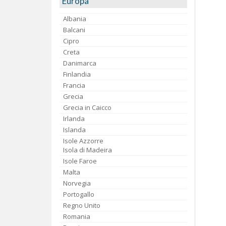
Europa
Albania
Balcani
Cipro
Creta
Danimarca
Finlandia
Francia
Grecia
Grecia in Caicco
Irlanda
Islanda
Isole Azzorre
Isola di Madeira
Isole Faroe
Malta
Norvegia
Portogallo
Regno Unito
Romania