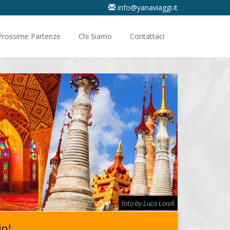
info@yanaviaggi.it
Prossime Partenze
Chi Siamo
Contattaci
foto by Luca Londi
io!