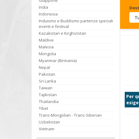
Giappone
India
Dest
Indonesia
Induismo e Buddismo partenze speciali
Invia
eventi e festival
Kazakistan e Kirghizistan
Maldive
Malesia
Mongolia
Myanmar (Birmania)
Nepal
Pakistan
Sri Lanka
Taiwan
Tajikistan
Per q
Thailandia
esige
Tibet
Trans-Mongolian - Trans-Siberian
Uzbekistan
Vietnam