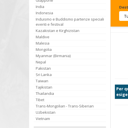
Giappone
India
Dest
Indonesia
Induismo e Buddismo partenze speciali
Invia
eventi e festival
Kazakistan e Kirghizistan
Maldive
Malesia
Mongolia
Myanmar (Birmania)
Nepal
Pakistan
Sri Lanka
Taiwan
Tajikistan
Per q
Thailandia
esige
Tibet
Trans-Mongolian - Trans-Siberian
Uzbekistan
Vietnam