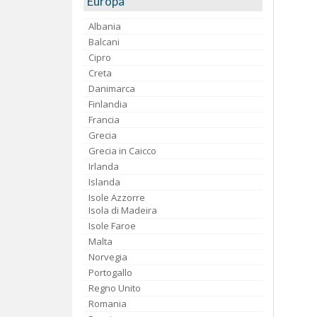
Europa
Albania
Balcani
Cipro
Creta
Danimarca
Finlandia
Francia
Grecia
Grecia in Caicco
Irlanda
Islanda
Isole Azzorre
Isola di Madeira
Isole Faroe
Malta
Norvegia
Portogallo
Regno Unito
Romania