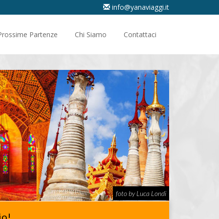
info@yanaviaggi.it
Prossime Partenze
Chi Siamo
Contattaci
foto by Luca Londi
io!