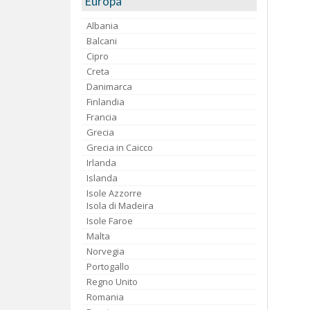
Europa
Albania
Balcani
Cipro
Creta
Danimarca
Finlandia
Francia
Grecia
Grecia in Caicco
Irlanda
Islanda
Isole Azzorre
Isola di Madeira
Isole Faroe
Malta
Norvegia
Portogallo
Regno Unito
Romania