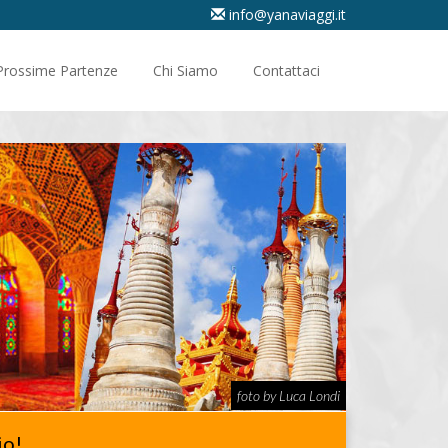
info@yanaviaggi.it
Prossime Partenze
Chi Siamo
Contattaci
foto by Luca Londi
io!