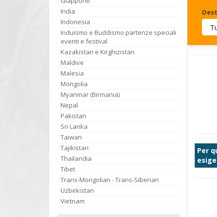
Giappone
India
Dest
Indonesia
Induismo e Buddismo partenze speciali
Invia
eventi e festival
Kazakistan e Kirghizistan
Maldive
Malesia
Mongolia
Myanmar (Birmania)
Nepal
Pakistan
Sri Lanka
Taiwan
Tajikistan
Per q
Thailandia
esige
Tibet
Trans-Mongolian - Trans-Siberian
Uzbekistan
Vietnam