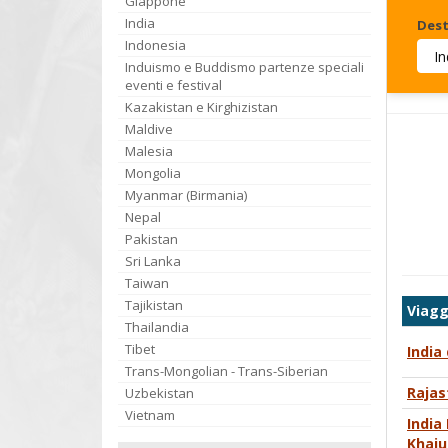
Giappone
India
Dest
Indonesia
Induismo e Buddismo partenze speciali
Invia
eventi e festival
Kazakistan e Kirghizistan
Maldive
Malesia
Mongolia
Myanmar (Birmania)
Nepal
Pakistan
Sri Lanka
Taiwan
Tajikistan
Viagg
Thailandia
Tibet
India
Trans-Mongolian - Trans-Siberian
Rajas
Uzbekistan
Vietnam
India
Khaju