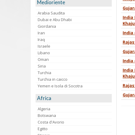
Medioriente
Gujar
Arabia Saudita
India
Dubai e Abu Dhabi
Khaju
Giordania
India
Iran
Iraq
Rajas
Israele
Gujar
Libano
Oman
India
Siria
India
Turchia
Khaju
Turchia in caicco
Rajas
Yemen e Isola di Socotra
Gujar
Africa
Algeria
Botswana
Costa d'Avorio
Egitto