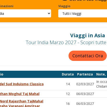
inazioni
Viaggio
Viaggi in Asia
Tour India Marzo 2027 - Scopri tutte
Contattaci Ora
io
Durata
Partenza
Note, 
In occa
 del Sud Induismo Classico
14
02/03/2027
Chidam
than Moghul Taj Mahal
12
06/03/2027
 Nord Rajasthan TajMahal
16
06/03/2027
raho Varanasi Amritsar