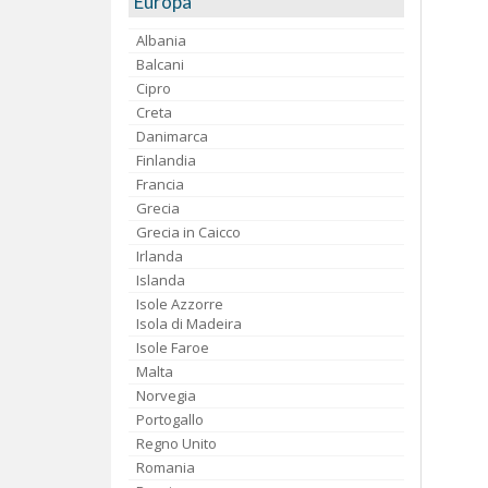
Europa
Albania
Balcani
Cipro
Creta
Danimarca
Finlandia
Francia
Grecia
Grecia in Caicco
Irlanda
Islanda
Isole Azzorre
Isola di Madeira
Isole Faroe
Malta
Norvegia
Portogallo
Regno Unito
Romania