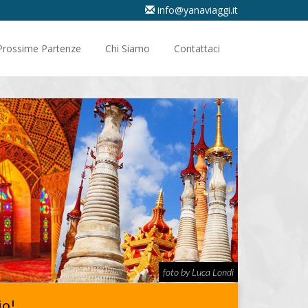
info@yanaviaggi.it
Prossime Partenze
Chi Siamo
Contattaci
foto by Luca Londi
io!