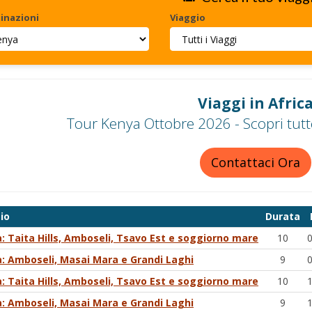
inazioni
Viaggio
Viaggi in Afric
Tour Kenya Ottobre 2026 - Scopri tutt
Contattaci Ora
io
Durata
: Taita Hills, Amboseli, Tsavo Est e soggiorno mare
10
: Amboseli, Masai Mara e Grandi Laghi
9
: Taita Hills, Amboseli, Tsavo Est e soggiorno mare
10
: Amboseli, Masai Mara e Grandi Laghi
9