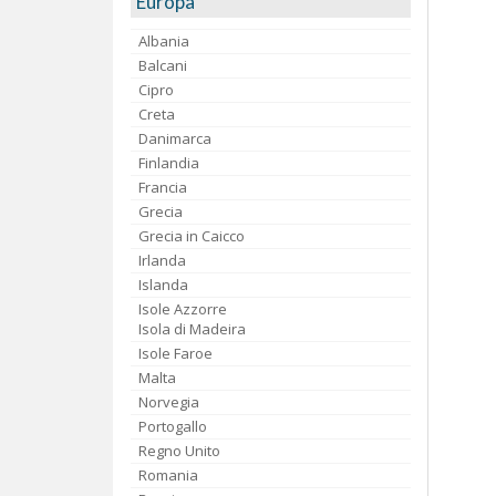
Europa
Albania
Balcani
Cipro
Creta
Danimarca
Finlandia
Francia
Grecia
Grecia in Caicco
Irlanda
Islanda
Isole Azzorre
Isola di Madeira
Isole Faroe
Malta
Norvegia
Portogallo
Regno Unito
Romania