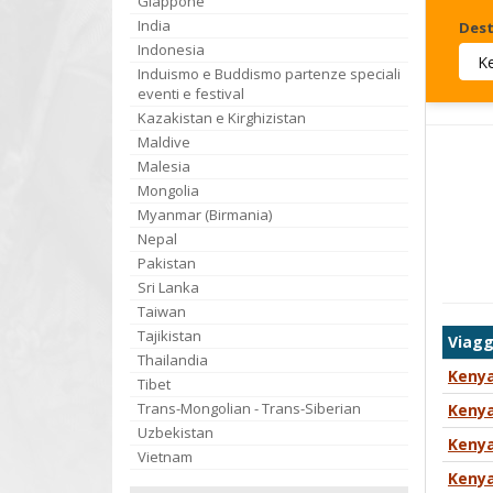
Giappone
India
Dest
Indonesia
Induismo e Buddismo partenze speciali
Invia
eventi e festival
Kazakistan e Kirghizistan
Maldive
Malesia
Mongolia
Myanmar (Birmania)
Nepal
Pakistan
Sri Lanka
Taiwan
Tajikistan
Viagg
Thailandia
Kenya
Tibet
Trans-Mongolian - Trans-Siberian
Kenya
Uzbekistan
Kenya
Vietnam
Kenya