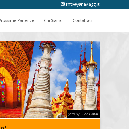
info@yanaviaggi.it
Prossime Partenze
Chi Siamo
Contattaci
foto by Luca Londi
io!