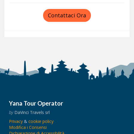
Contattaci Ora
Yana Tour Operator
by
DaVinci Travels srl
Privacy
&
cookie policy
Modifica i Consensi
Dichiarazione di Accessibilità