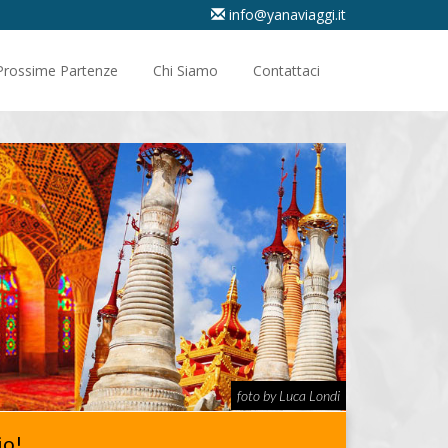
info@yanaviaggi.it
Prossime Partenze
Chi Siamo
Contattaci
foto by Luca Londi
io!