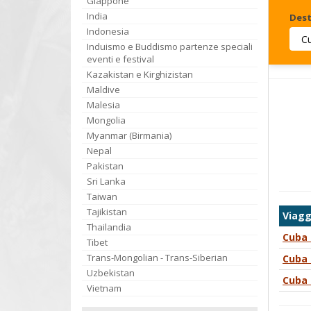
Giappone
India
Dest
Indonesia
Induismo e Buddismo partenze speciali
Invia
eventi e festival
Kazakistan e Kirghizistan
Maldive
Malesia
Mongolia
Myanmar (Birmania)
Nepal
Pakistan
Sri Lanka
Taiwan
Tajikistan
Viagg
Thailandia
Cuba
Tibet
Trans-Mongolian - Trans-Siberian
Cuba
Uzbekistan
Cuba
Vietnam