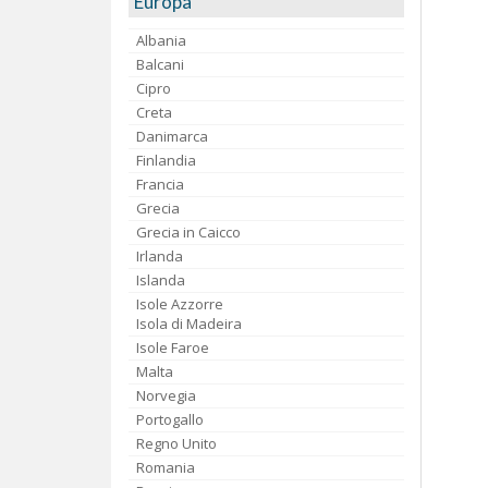
Europa
Albania
Balcani
Cipro
Creta
Danimarca
Finlandia
Francia
Grecia
Grecia in Caicco
Irlanda
Islanda
Isole Azzorre
Isola di Madeira
Isole Faroe
Malta
Norvegia
Portogallo
Regno Unito
Romania