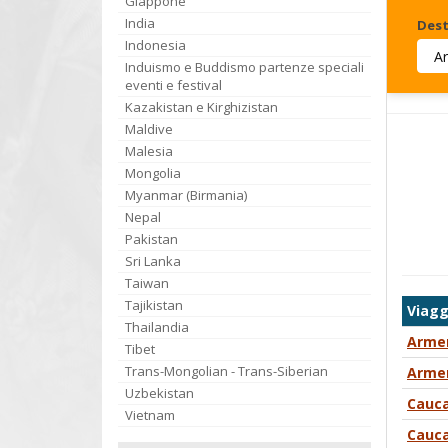
Giappone
India
Dest
Indonesia
Induismo e Buddismo partenze speciali
Invia
eventi e festival
Kazakistan e Kirghizistan
Maldive
Malesia
Mongolia
Myanmar (Birmania)
Nepal
Pakistan
Sri Lanka
Taiwan
Tajikistan
Viagg
Thailandia
Armen
Tibet
Trans-Mongolian - Trans-Siberian
Armen
Uzbekistan
Cauca
Vietnam
Cauca