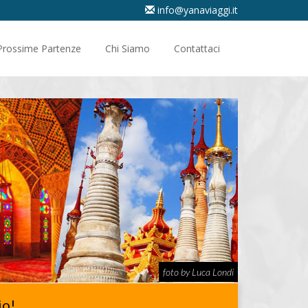
info@yanaviaggi.it
Prossime Partenze
Chi Siamo
Contattaci
foto by Luca Londi
io!