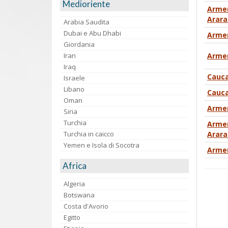
Medioriente
Armen
Arara
Arabia Saudita
Dubai e Abu Dhabi
Armen
Giordania
Iran
Armen
Iraq
Cauca
Israele
Libano
Cauca
Oman
Armen
Siria
Turchia
Armen
Turchia in caicco
Arara
Yemen e Isola di Socotra
Armen
Africa
Algeria
Botswana
Costa d'Avorio
Egitto