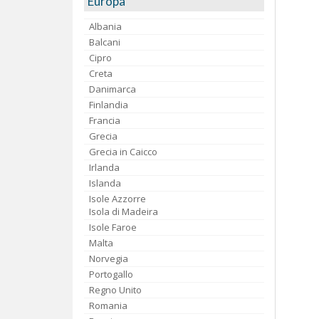
Europa
Albania
Balcani
Cipro
Creta
Danimarca
Finlandia
Francia
Grecia
Grecia in Caicco
Irlanda
Islanda
Isole Azzorre
Isola di Madeira
Isole Faroe
Malta
Norvegia
Portogallo
Regno Unito
Romania