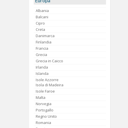
Europa
Albania
Balcani
Cipro
Creta
Danimarca
Finlandia
Francia
Grecia
Grecia in Caicco
Irlanda
Islanda
Isole Azzorre
Isola di Madeira
Isole Faroe
Malta
Norvegia
Portogallo
Regno Unito
Romania