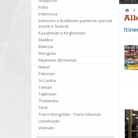
Giappone
India
/
Indonesia
Alb
Induismo e Buddismo partenze speciali
eventi e festival
Itine
Kazakistan e Kirghizistan
Maldive
Malesia
Mongolia
Myanmar (Birmania)
Nepal
Pakistan
Sri Lanka
Taiwan
Tajikistan
Thailandia
Tibet
Trans-Mongolian - Trans-Siberian
Uzbekistan
Vietnam