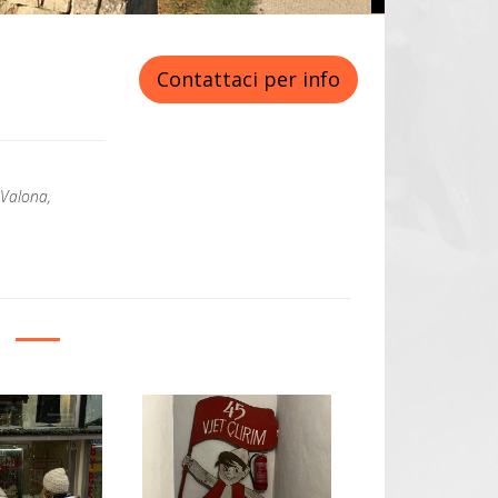
Contattaci per info
 Valona,
y