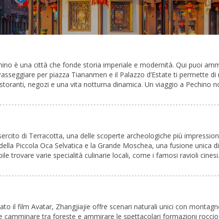
ino è una città che fonde storia imperiale e modernità. Qui puoi ammir
asseggiare per piazza Tiananmen e il Palazzo d’Estate ti permette di ri
istoranti, negozi e una vita notturna dinamica. Un viaggio a Pechino 
sercito di Terracotta, una delle scoperte archeologiche più impressiona
ella Piccola Oca Selvatica e la Grande Moschea, una fusione unica di a
ile trovare varie specialità culinarie locali, come i famosi ravioli cines
to il film Avatar, Zhangjiajie offre scenari naturali unici con montagn
ve camminare tra foreste e ammirare le spettacolari formazioni rocci