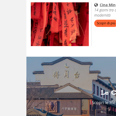
Cina Min
14 giorni tra 
modernità
Scopri di più
Le C
Scopri le mer