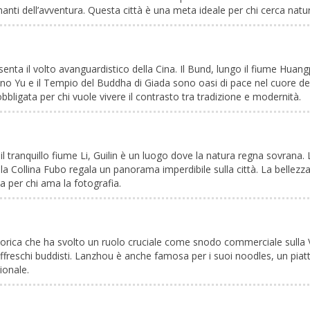
amanti dell’avventura. Questa città è una meta ideale per chi cerca na
ta il volto avanguardistico della Cina. Il Bund, lungo il fiume Huangp
ino Yu e il Tempio del Buddha di Giada sono oasi di pace nel cuore della
bbligata per chi vuole vivere il contrasto tra tradizione e modernità.
 il tranquillo fiume Li, Guilin è un luogo dove la natura regna sovran
Collina Fubo regala un panorama imperdibile sulla città. La bellezza di 
a per chi ama la fotografia.
torica che ha svolto un ruolo cruciale come snodo commerciale sulla Vi
affreschi buddisti. Lanzhou è anche famosa per i suoi noodles, un piatto
ionale.