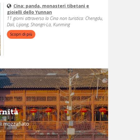
Cina: panda, monasteri tibetani e
gioielli dello Yunnan
11 giorni attraverso la Cina non turistica: Chengdu,
Dali, Lijiang, Shangri-La, Kunming
Scopri di più
rnità
ali mozzafiato