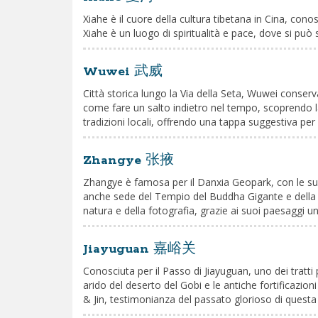
Xiahe è il cuore della cultura tibetana in Cina, cono
Xiahe è un luogo di spiritualità e pace, dove si può s
Wuwei 武威
Città storica lungo la Via della Seta, Wuwei conse
come fare un salto indietro nel tempo, scoprendo la
tradizioni locali, offrendo una tappa suggestiva per
Zhangye 张掖
Zhangye è famosa per il Danxia Geopark, con le sue
anche sede del Tempio del Buddha Gigante e della P
natura e della fotografia, grazie ai suoi paesaggi uni
Jiayuguan 嘉峪关
Conosciuta per il Passo di Jiayuguan, uno dei tratti
arido del deserto del Gobi e le antiche fortificazio
& Jin, testimonianza del passato glorioso di questa