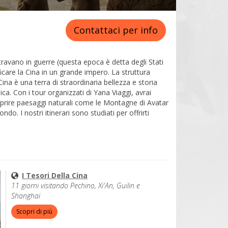
Contattaci per info
ontravano in guerre (questa epoca è detta degli Stati
ficare la Cina in un grande impero. La struttura
ina è una terra di straordinaria bellezza e storia
a. Con i tour organizzati di Yana Viaggi, avrai
coprire paesaggi naturali come le Montagne di Avatar
do. I nostri itinerari sono studiati per offrirti
I Tesori Della Cina
11 giorni visitando Pechino, Xi'An, Guilin e
Shanghai
Scopri di più