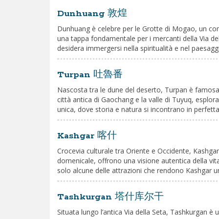
Dunhuang 敦煌
Dunhuang è celebre per le Grotte di Mogao, un comple
una tappa fondamentale per i mercanti della Via del
desidera immergersi nella spiritualità e nel paesagg
Turpan 吐魯番
Nascosta tra le dune del deserto, Turpan è famosa per
città antica di Gaochang e la valle di Tuyuq, esplora
unica, dove storia e natura si incontrano in perfett
Kashgar 喀什
Crocevia culturale tra Oriente e Occidente, Kashgar
domenicale, offrono una visione autentica della vita 
solo alcune delle attrazioni che rendono Kashgar una
Tashkurgan 塔什库尔干
Situata lungo l’antica Via della Seta, Tashkurgan è