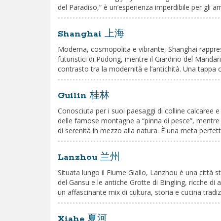
del Paradiso,” è un’esperienza imperdibile per gli 
Shanghai 上海
Moderna, cosmopolita e vibrante, Shanghai rappresen
futuristici di Pudong, mentre il Giardino del Mandar
contrasto tra la modernità e l’antichità. Una tappa o
Guilin 桂林
Conosciuta per i suoi paesaggi di colline calcaree e
delle famose montagne a “pinna di pesce”, mentre la 
di serenità in mezzo alla natura. È una meta perfett
Lanzhou 兰州
Situata lungo il Fiume Giallo, Lanzhou è una città s
del Gansu e le antiche Grotte di Bingling, ricche di 
un affascinante mix di cultura, storia e cucina tradiz
Xiahe 夏河