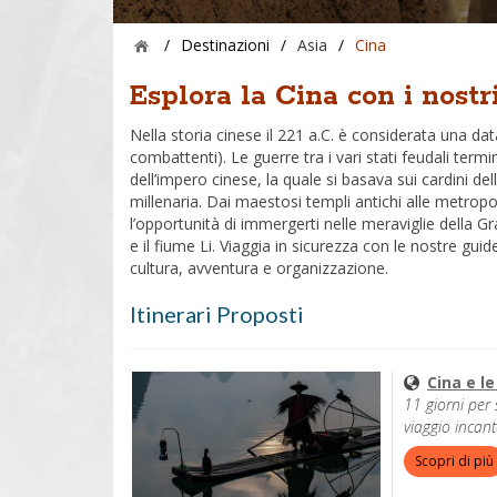
/
Destinazioni
/
Asia
/
Cina
Esplora la Cina con i nostri
Nella storia cinese il 221 a.C. è considerata una dat
combattenti). Le guerre tra i vari stati feudali term
dell’impero cinese, la quale si basava sui cardini de
millenaria. Dai maestosi templi antichi alle metrop
l’opportunità di immergerti nelle meraviglie della 
e il fiume Li. Viaggia in sicurezza con le nostre guide
cultura, avventura e organizzazione.
Itinerari Proposti
Cina e l
11 giorni per 
viaggio incan
Scopri di più