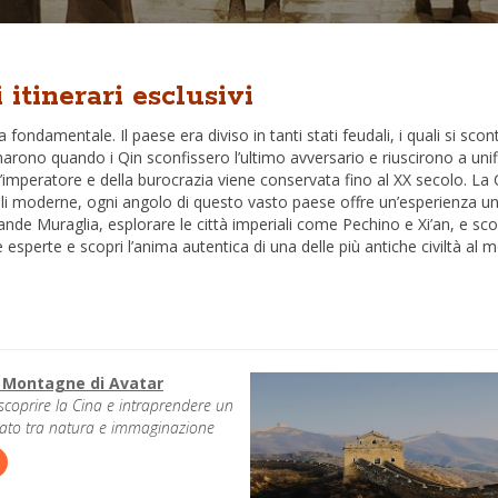
 itinerari esclusivi
a fondamentale. Il paese era diviso in tanti stati feudali, i quali si sc
inarono quando i Qin sconfissero l’ultimo avversario e riuscirono a uni
ll’imperatore e della burocrazia viene conservata fino al XX secolo. La C
oli moderne, ogni angolo di questo vasto paese offre un’esperienza unic
Grande Muraglia, esplorare le città imperiali come Pechino e Xi’an, e s
 esperte e scopri l’anima autentica di una delle più antiche civiltà al mon
e Montagne di Avatar
scoprire la Cina e intraprendere un
tato tra natura e immaginazione