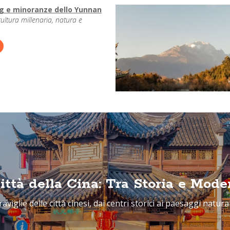
g e minoranze dello Yunnan
cultura millenaria, natura e
ittà della Cina: Tra Storia e Mode
aviglie delle città cinesi, dai centri storici ai paesaggi natur