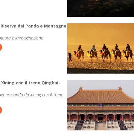
 Riserva dei Panda e Montagne
 natura e immaginazione
 Xining con il treno Qinghai-
bet arrivando da Xining con il Treno