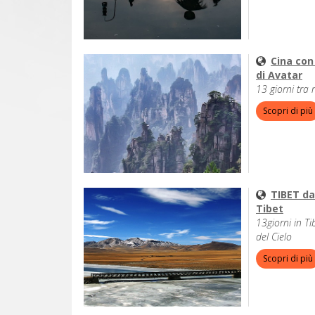
Cina con
di Avatar
13 giorni tra
Scopri di più
TIBET da
Tibet
13giorni in Ti
del Cielo
Scopri di più