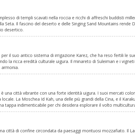
sso di templi scavati nella roccia e ricchi di affreschi buddisti mille
la Seta. Il fascino del deserto e delle Singing Sand Mountains rende 
io desertico.
 il suo antico sistema di irrigazione Karez, che ha reso fertili le sue t
ndo la ricca eredità culturale uigura. Il minareto di Suleiman e i vignet
a armonia.
 è una città vibrante con una forte identità uigura. I suoi mercati col
locale. La Moschea Id Kah, una delle più grandi della Cina, e il Karaku
 tappa indimenticabile per chi desidera esplorare il volto multicultura
 una città di confine circondata da paesaggi montuosi mozzafiato. Il 