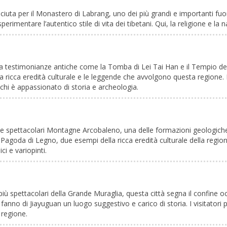
sciuta per il Monastero di Labrang, uno dei più grandi e importanti fuor
perimentare l’autentico stile di vita dei tibetani. Qui, la religione e la 
rva testimonianze antiche come la Tomba di Lei Tai Han e il Tempio de
 ricca eredità culturale e le leggende che avvolgono questa regione. 
 chi è appassionato di storia e archeologia.
 spettacolari Montagne Arcobaleno, una delle formazioni geologiche p
agoda di Legno, due esempi della ricca eredità culturale della region
ci e variopinti.
 più spettacolari della Grande Muraglia, questa città segna il confine o
ni fanno di Jiayuguan un luogo suggestivo e carico di storia. I visitat
 regione.