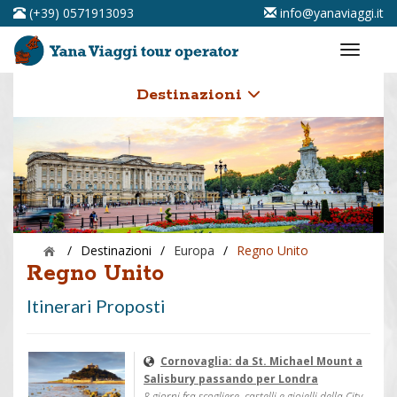
(+39) 0571913093
info@yanaviaggi.it
Destinazioni
/
Destinazioni
/
Europa
/
Regno Unito
Regno Unito
Itinerari Proposti
Cornovaglia: da St. Michael Mount a
Salisbury passando per Londra
8 giorni fra scogliere, castelli e gioielli della City