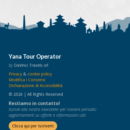
Yana Tour Operator
by
DaVinci Travels srl
Privacy
&
cookie policy
Modifica i Consensi
Dichiarazione di Accessibilità
© 2026 | All Rights Reserved
Restiamo in contatto!
Iscriviti alla nostra newsletter per ricevere periodici
aggiornamenti su offerte e informazioni utili.
Clicca qui per Iscriverti