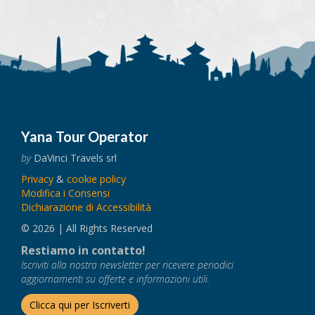
Yana Tour Operator
by
DaVinci Travels srl
Privacy
&
cookie policy
Modifica i Consensi
Dichiarazione di Accessibilità
© 2026 | All Rights Reserved
Restiamo in contatto!
Iscriviti alla nostra newsletter per ricevere periodici
aggiornamenti su offerte e informazioni utili.
Clicca qui per Iscriverti