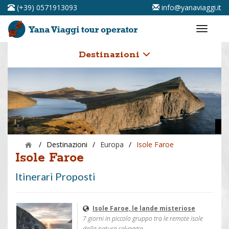
(+39) 0571913093
info@yanaviaggi.it
Destinazioni
/
Destinazioni
/
Europa
/
Isole Faroe
Isole Faroe
Itinerari Proposti
Isole Faroe, le lande misteriose
7 giorni in piccolo gruppo tra le remote isole
dalla natura selvaggia