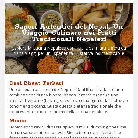
Sapori Autentici del Nepal: Un
Viaggio Culinaro nei Piatti
Tradizionali Nepalesi
Esplora la Cucina Nepalese con i Deliziosi Piatti Offerti da
Yana Viaggi per un'Esperienza Gustativa Indimenticabile
Daal Bhaat Tarkari
Uno dei piatti più iconici del Nepal, il Daal Bhaat Tarkari è una
combinazione di riso bianco (bhaat), lenticchie (daal) e una
varietà di verdure (tarkari), spesso accompagnato da chutney o
condimenti piccanti. Gusta questa pietanza tradizionale che
rappresenta il cuore e l'anima della cucina nepalese.
Momo
I Momo sono ravioli di pasta ripieni, simili ai dumpling cinesi ma
con un sapore tutto nepalese. Riempiti con carne, verdure o
formaggio, i Momo sono una prelibatezza da gustare come