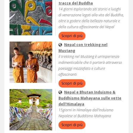
tracce del Buddha
14 giorni esplorando siti storici e luoghi
di venerazione legati alla vita del Buddha,
oltre a godere della bellezza naturale e
della cultura affascinante del Nepal
Scopri di più
Nepal con trekking nel
Mustang
Il trekking nel Mustang è un'esperienza
indimenticabile che ti porterà attraverso
paesaggi mozzafiato e culture
affascinanti
Scopri di più
Nepal e Bhutan Induismo &
Buddhismo Mahayana sulle vette
dell'Himalaya
15giorni in Himalaya dall'Induismo
Nepalese al Buddismo Mahayana
Scopri di più