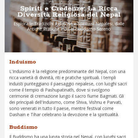
Spiriti e Credenze: La Ricca
Diversità Religiosa del Nepal
Esplora le Tradizioni Religiose e Spirituali Nepalesi, dalle
Antiche Pratiche Indù al Buddismo Sereno
Induismo
L'Induismo è la religione predominante del Nepal, con una
ricca varietà di divinità, riti e pratiche spirituali. I templi
induisti punteggiano il paesaggio nepalese, con luoghi sacri
come il tempio di Pashupatinath, dove si svolgono
cerimonie di cremazione lungo il sacro fiume Bagmati. Gli
dei principali dell'Induismo, come Shiva, Vishnu e Parvati,
sono venerati in tutto il paese, mentre festival come
Dashain e Tihar celebrano la devozione e la spiritualità.
Buddismo
Il Buddismo ha una lunga storia nel Nepal, con luoghi sacri