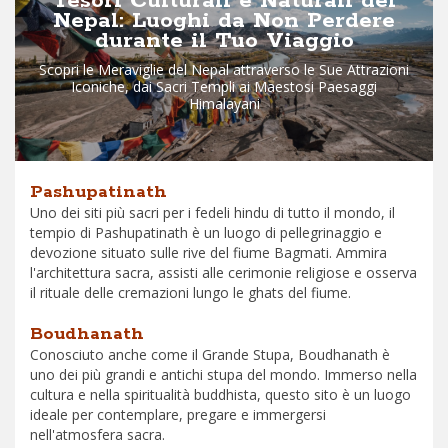
Tesori Culturali e Naturali del
Nepal: Luoghi da Non Perdere
durante il Tuo Viaggio
Scopri le Meraviglie del Nepal attraverso le Sue Attrazioni
Iconiche, dai Sacri Templi ai Maestosi Paesaggi
Himalayani
Pashupatinath
Uno dei siti più sacri per i fedeli hindu di tutto il mondo, il
tempio di Pashupatinath è un luogo di pellegrinaggio e
devozione situato sulle rive del fiume Bagmati. Ammira
l'architettura sacra, assisti alle cerimonie religiose e osserva
il rituale delle cremazioni lungo le ghats del fiume.
Boudhanath
Conosciuto anche come il Grande Stupa, Boudhanath è
uno dei più grandi e antichi stupa del mondo. Immerso nella
cultura e nella spiritualità buddhista, questo sito è un luogo
ideale per contemplare, pregare e immergersi
nell'atmosfera sacra.