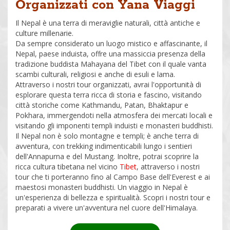
Organizzati con Yana Viaggi
Il Nepal è una terra di meraviglie naturali, città antiche e
culture millenarie.
Da sempre considerato un luogo mistico e affascinante, il
Nepal, paese induista, offre una massiccia presenza della
tradizione buddista Mahayana del Tibet con il quale vanta
scambi culturali, religiosi e anche di esuli e lama.
Attraverso i nostri tour organizzati, avrai l'opportunità di
esplorare questa terra ricca di storia e fascino, visitando
città storiche come Kathmandu, Patan, Bhaktapur e
Pokhara, immergendoti nella atmosfera dei mercati locali e
visitando gli imponenti templi induisti e monasteri buddhisti.
Il Nepal non è solo montagne e templi; è anche terra di
avventura, con trekking indimenticabili lungo i sentieri
dell'Annapurna e del Mustang. Inoltre, potrai scoprire la
ricca cultura tibetana nel vicino
Tibet
, attraverso i nostri
tour che ti porteranno fino al Campo Base dell'Everest e ai
maestosi monasteri buddhisti. Un viaggio in Nepal è
un'esperienza di bellezza e spiritualità. Scopri i nostri tour e
preparati a vivere un'avventura nel cuore dell'Himalaya.