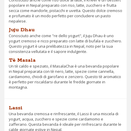
popolare in Nepal preparato con riso, latte, zucchero e frutta
secca come mandorle, pistacchi e uvetta. Questo dolce cremoso
e profumato è un modo perfetto per concludere un pasto
nepalese.
Juju Dhau
Conosciuto anche come "re dello yogurt", il Juju Dhau è uno
yogurt cremoso e ricco preparato con latte di bufala e zucchero.
Questo yogurt è una prelibatezza in Nepal, noto per la sua
consistenza vellutata e il sapore indulgente.
Tè Masala
Un tè caldo e speziato, il MasalaChai è una bevanda popolare
in Nepal preparata con tè nero, latte, spezie come cannella,
cardamomo, chiodi di garofano e zenzero. Questo tè aromatico
è perfetto per riscaldarsi durante le fredde giornate in
montagna.
Lassi
Una bevanda cremosa e rinfrescante, il Lassi è una miscela di
yogurt, acqua, zucchero e spezie come cardamomo e
zafferano. Questa bevanda è ideale per rinfrescarsi durante le
calde giornate estive in Nepal.