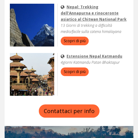
Nepal: Trekking
dell’Annapurna e rinoceronte
asiatico al Chitwan National Park
13 Giorni di trekking a difficoltà
medio/facile sulla catena himalayana
Scopri di più
Estensione Nepal Katmandu
4giorni Katmandu Patan Bhaktapur
Scopri di più
Contattaci per info