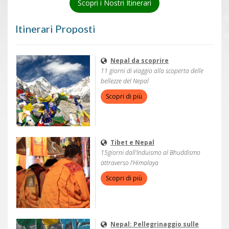
Scopri i Nostri Itinerari
Itinerari Proposti
Nepal da scoprire
11 giorni di viaggio alla scoperta delle
bellezze del Nepal
Scopri di più
Tibet e Nepal
15giorni dall'Induismo al Bhuddismo
attraverso l'Himalaya
Scopri di più
Nepal: Pellegrinaggio sulle