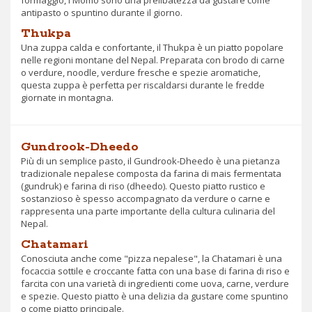
antipasto o spuntino durante il giorno.
Thukpa
Una zuppa calda e confortante, il Thukpa è un piatto popolare
nelle regioni montane del Nepal. Preparata con brodo di carne
o verdure, noodle, verdure fresche e spezie aromatiche,
questa zuppa è perfetta per riscaldarsi durante le fredde
giornate in montagna.
Gundrook-Dheedo
Più di un semplice pasto, il Gundrook-Dheedo è una pietanza
tradizionale nepalese composta da farina di mais fermentata
(gundruk) e farina di riso (dheedo). Questo piatto rustico e
sostanzioso è spesso accompagnato da verdure o carne e
rappresenta una parte importante della cultura culinaria del
Nepal.
Chatamari
Conosciuta anche come "pizza nepalese", la Chatamari è una
focaccia sottile e croccante fatta con una base di farina di riso e
farcita con una varietà di ingredienti come uova, carne, verdure
e spezie. Questo piatto è una delizia da gustare come spuntino
o come piatto principale.