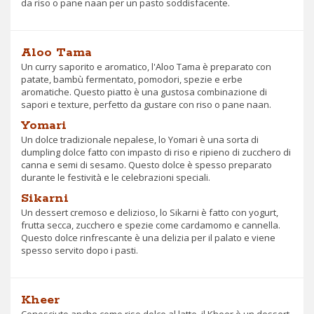
da riso o pane naan per un pasto soddisfacente.
Aloo Tama
Un curry saporito e aromatico, l'Aloo Tama è preparato con
patate, bambù fermentato, pomodori, spezie e erbe
aromatiche. Questo piatto è una gustosa combinazione di
sapori e texture, perfetto da gustare con riso o pane naan.
Yomari
Un dolce tradizionale nepalese, lo Yomari è una sorta di
dumpling dolce fatto con impasto di riso e ripieno di zucchero di
canna e semi di sesamo. Questo dolce è spesso preparato
durante le festività e le celebrazioni speciali.
Sikarni
Un dessert cremoso e delizioso, lo Sikarni è fatto con yogurt,
frutta secca, zucchero e spezie come cardamomo e cannella.
Questo dolce rinfrescante è una delizia per il palato e viene
spesso servito dopo i pasti.
Kheer
Conosciuto anche come riso dolce al latte, il Kheer è un dessert