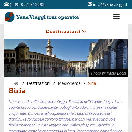
(+39) 0571913093
info@yanaviaggi.it
Destinazioni
Photo by Paolo Bacci
/
Destinazioni
/
Medioriente
/
Siria
Siria
Damasco, Dio altissimo la protegga. Paradiso dell’Oriente, luogo dove
spunta la sua beltà splendente, abbagliante adorna di fiori e piante
profumate, si mostra nello splendore dei vestiti di broccato e dei
giardini. I suoi ruscelli corrono tortuosi per ogni via, e le sue aiuole
fiorite spandono un alito leggero che vivifica gli spiriti, i giardini la
circondano come l’alone circonda la luna, la contornano come il calice