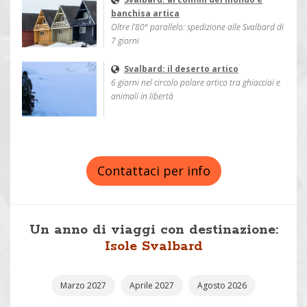
banchisa artica
Oltre l’80° parallelo: spedizione alle Svalbard di
7 giorni
Svalbard: il deserto artico
6 giorni nel circolo polare artico tra ghiacciai e
animali in libertà
Contattaci per info
Un anno di viaggi con destinazione:
Isole Svalbard
Marzo 2027
Aprile 2027
Agosto 2026