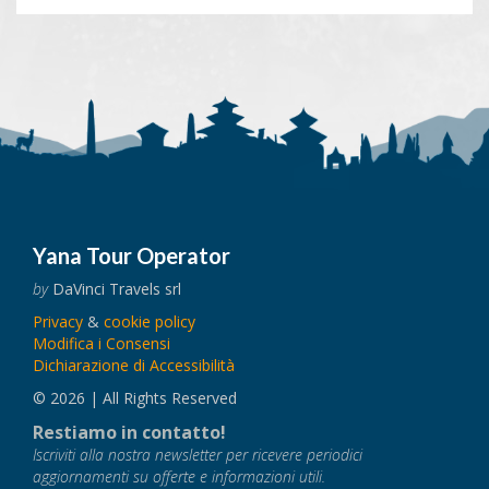
Yana Tour Operator
by
DaVinci Travels srl
Privacy
&
cookie policy
Modifica i Consensi
Dichiarazione di Accessibilità
© 2026 | All Rights Reserved
Restiamo in contatto!
Iscriviti alla nostra newsletter per ricevere periodici
aggiornamenti su offerte e informazioni utili.