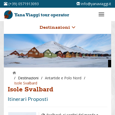
(+39) 0571913093
info@yanaviaggi.it
Destinazioni
/
Destinazioni
/
Antartide e Polo Nord
/
Isole Svalbard
Isole Svalbard
Itinerari Proposti
Svalbard: ai confini del mondo e