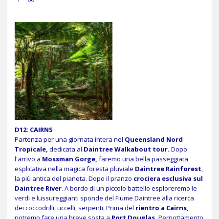
D12: CAIRNS
Partenza per una giornata intera nel
Queensland Nord
Tropicale,
dedicata al
Daintree Walkabout tour.
Dopo
l'arrivo a
Mossman Gorge,
faremo una bella passeggiata
esplicativa nella magica foresta pluviale
Daintree Rainforest
,
la più antica del pianeta. Dopo il pranzo
crociera esclusiva sul
Daintree River
. A bordo di un piccolo battello esploreremo le
verdi e lussureggianti sponde del Fiume Daintree alla ricerca
dei coccodrilli, uccelli, serpenti. Prima del
rientro a Cairns
,
potremo fare una breve sosta a
Port Douglas.
Pernottamento