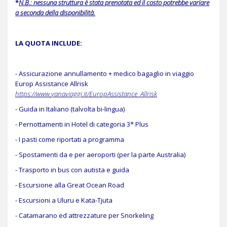
*
N.B.: nessuna struttura è stata prenotata ed il costo potrebbe variare
a seconda della disponibilità.
LA QUOTA INCLUDE:
- Assicurazione annullamento + medico bagaglio in viaggio
Europ Assistance Allrisk
https://www.
yana
viaggi
.it/EuropAssistance_Allrisk
- Guida in Italiano (talvolta bi-lingua)
- Pernottamenti in Hotel di categoria 3* Plus
- I pasti come riportati a programma
- Spostamenti da e per aeroporti (per la parte Australia)
- Trasporto in bus con autista e guida
- Escursione alla Great Ocean Road
- Escursioni a Uluru e Kata-Tjuta
- Catamarano ed attrezzature per Snorkeling