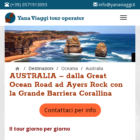
(+39) 0571913093
info@yanaviaggi.it
/
Destinazioni
/
Oceania
/
Australia
AUSTRALIA – dalla Great
Ocean Road ad Ayers Rock con
la Grande Barriera Corallina
Contattaci per info
Il tour giorno per giorno