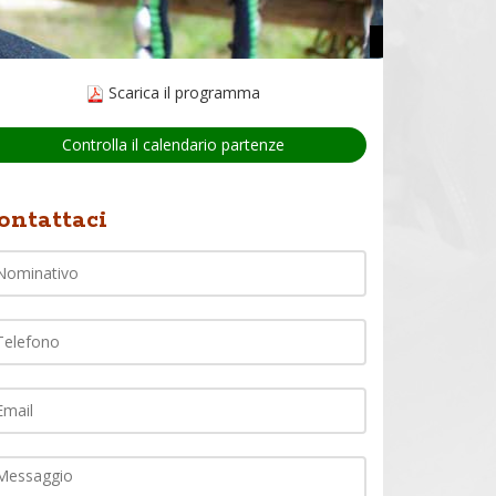
Scarica il programma
Controlla il calendario partenze
Nome
ontattaci
lefono
ail
ommento