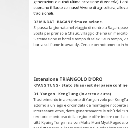
generazioni e quindi ultima occasione di vederla). L’animi
suonano il flauto col naso! Vivono di agricoltura, alle
tradizionali.
D3 MINDAT- BAGAN Prima colazione.
Si passa la giornata nel viaggio di rientro a Bagan, pas
Sosta per pranzo a Chauk, villaggio che ha un mercato 
Sistemazione in hotel e tempo di relax. Se in tempo, vi
barca sul fiume Irrawaddy. Cena e pernottamento in h
Estensione TRIANGOLO D’ORO
KYANG TUNG - Stato Shian (est del paese confine 
D1. Yangon - KengTung (in aereo e auto)
Trasferimento in aeroporto di Yangon volo per KengTung.
attorno a un lago e circondata da montagne ricoperte d
interessanti etnie, dette genericamente le tribù del "Tr
territorio montuoso della regione offre inoltre condizio
città Kyaing Tung inizia con Maha Muni Myat Pagoda, c
produttori tipici di lacca prodotto nel quale i birmani r