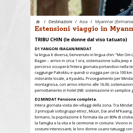
/
Destinazioni
/
Asia
/
Myanmar (Birmania
Estensioni viaggio in Myanm
TRIBU CHIN (le donne dal viso tatuato)
D1 YANGON /BAGAN/MINDAT
la lingua è diversa, benvenuto in lingua chin: “Mei Om
Bagan – arrivo in circa 1 ora, sistemazione sulla jeep e 
percorso occuperà l’intera giornata portandovi nella t
raggiunge Pakokku e quindi si viaggia per circa 100 km (
ristorante locale, a Kyauktu. Proseguimento per Mindat
montagnosa, con arrivo intorno alle 16.00, sistemazion
pernottamento in hotel (NB: sistemazione in semplice g
D2 MINDAT Pensione completa.
Intera giornata visita dei villaggi della zona. Tra Minda
3 principali sottogruppi etnici:, Müün, Dai and M'Kaang, a 
birmano, la popolazione è formata da un 80% di cristian
la famiglia e la vita e le cerimonie in comune. Vivono i
costumi interessanti, le loro donne usano tatuaggi con d