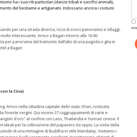
smo ha i suoi riti particolari (danze tribali e sacrifici animali),
vamento del bestiame e artigianato. Indossano ancora i costumi
mie
sando per una strada diversa, ricca di scorci panoramici e villaggi.
molto interessante. Arrivo a Bagan intorno alle 16.00.
sta per panorama del tramonto dall’alto di una pagoda o gita in
otel a Bagan
con la Cina)
 Arrivo nella cittadina capitale dello stato Shan, costruita
a foreste vergini. Qui vivono 37 raggruppamenti di varie e
iangolo d'oro" al confine con Laos, Thailandia e Yunnan cinese. Il
ni ideali per la coltivazione del papavero da oppio. La visita della
ustode di una immagine di Buddha in stile Mandalay. Visitiamo i
aggiungono livelli veramente eccellenti. Incontreremo abitanti di