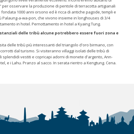
 per osservare la produzione di pentole di terracotta artigianali
a fondata 1000 anni orsono ed è ricca di antiche pagode, templi e
ribù Palaung-a-wa-pon, che vivono insieme in longhouses di 3/4
ttamento in hotel. Pernottamento in hotel a Kyaing Tung.
 stanziali delle tribù alcune potrebbero essere fuori zona e
sita delle tribù più interessanti del triangolo d'oro birmano, con
rotti dal turismo. Si visiteranno villaggi isolati delle tribù di
i splendidi vestiti e copricapi adorni di monete d'argento, Ann-
 betel, e i Lahu. Pranzo al sacco. In serata rientro a Kengtung. Cena.