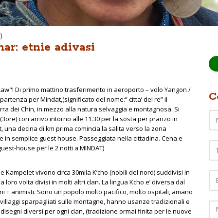
)
ar: etnie adivasi
 Law"! Di primo mattino trasferimento in aeroporto – volo Yangon /
C
partenza per Mindat,(significato del nome:” citta’ del re” il
erra dei Chin, in mezzo alla natura selvaggia e montagnosa. Si
3ore) con arrivo intorno alle 11.30 per la sosta per pranzo in
, una decina di km prima comincia la salita verso la zona
Te
e in semplice guest house. Passeggiata nella cittadina. Cena e
uest-house per le 2 notti a MINDAT)
EM
t e Kampelet vivono circa 30mila K’cho (nobili del nord) suddivisi in
loro volta divisi in molti altri clan. La lingua Kcho e’ diversa dal
i + animisti. Sono un popolo molto pacifico, molto ospitali, amano
C
n villaggi sparpagliati sulle montagne, hanno usanze tradizionali e
isegni diversi per ogni clan, (tradizione ormai finita per le nuove