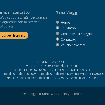
amo in contatto!
Yana Viaggi
i alla nostra newsletter per ricevere
ci aggiornamenti su offerte e
Home
ioni utili.
Chi Siamo
Condizioni di Viaggio
a qui per Iscriverti
Contattaci
Voucher Welfare
DAVINCI TRAVELS S.R.L.
Via Torre 18 - 50056 Montelupo F.no (FI)
P.IVA e C.F.: 06500700486 | PEC: info@pec.davincitravels.com
Capitale sociale: 100.000€ - Capitale sociale effettivamente versato: 100.000€
N° iscrizione al Registro delle Imprese: 06500700486 - REA: FI 633654
Un progetto Kuna Web Agency -
credits