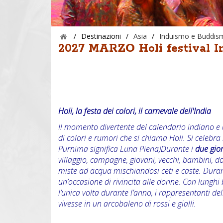
/
Destinazioni
/
Asia
/
Induismo e Buddismo
2027 MARZO Holi festival I
Holi, la festa dei colori, il carnevale dell'India
Il momento divertente del calendario indiano e u
di colori e rumori che si chiama Holi. Si celebr
Purnima significa Luna Piena)Durante i
due gior
villaggio, campagne, giovani, vecchi, bambini, d
miste ad acqua mischiandosi ceti e caste. Durante
un’occasione di rivincita alle donne. Con lungh
l’unica volta durante l’anno, i rappresentanti dell
vivesse in un arcobaleno di rossi e gialli.