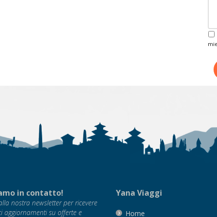
mie
amo in contatto!
Yana Viaggi
i alla nostra newsletter per ricevere
ci aggiornamenti su offerte e
Home