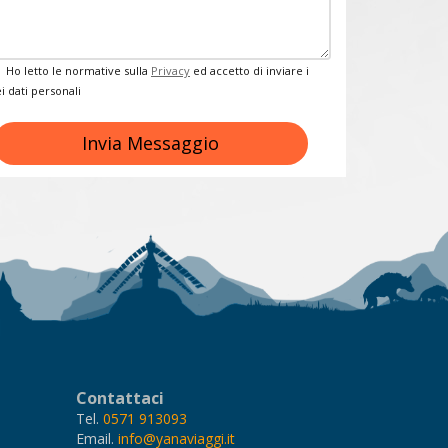
Privacy
Ho letto le normative sulla
Privacy
ed accetto di inviare i
i dati personali
Invia Messaggio
Contattaci
Tel.
0571 913093
Email.
info@yanaviaggi.it