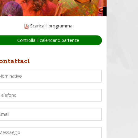
Scarica il programma
Controlla il calendario partenze
Nome
ontattaci
lefono
ail
ommento