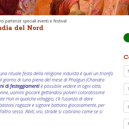
 partenze speciali eventi e festival
ndia del Nord
C
na rituale festa della religione induista è quel un trionfo
a il giorno di luna piena del mese di Phalgun (Chandra
Te
ni di festeggiamenti
è possibile vedere in ogni città,
onne, uomini giocare gettandosi polveri coloratissime
EM
 Holi in qualche villaggio, c’è l’usanza di dare
i bastoni ragazze e signore battono giocosamente, per
’altro sesso. Abiti, visi, strade si colorano come se si
C