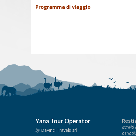
Programma di viaggio
Yana Tour Operator
Resti
Iscrivit
by
DaVinci Travels srl
periodi