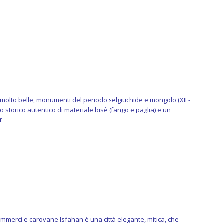
lto belle, monumenti del periodo selgiuchide e mongolo (XII -
ro storico autentico di materiale bisè (fango e paglia) e un
ar
ommerci e carovane Isfahan è una città elegante, mitica, che