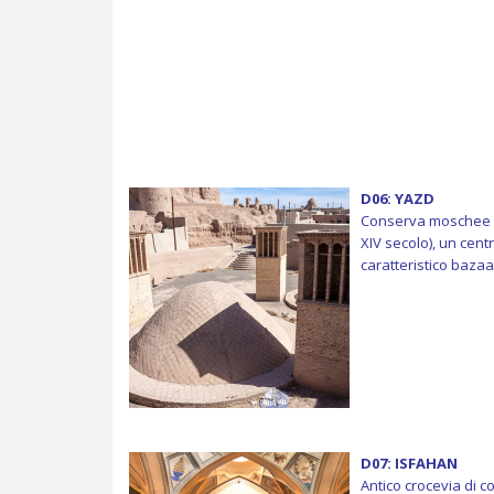
D06: YAZD
Conserva moschee mo
XIV secolo), un cent
caratteristico baza
D07: ISFAHAN
Antico crocevia di c