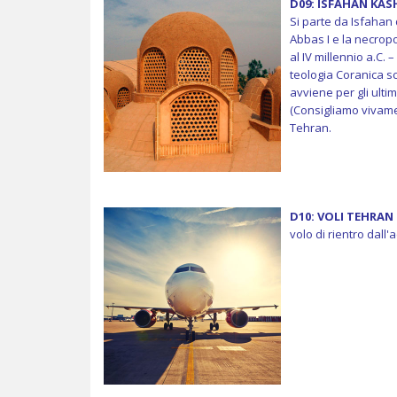
D09: ISFAHAN KA
Si parte da Isfahan 
Abbas I e la necropo
al IV millennio a.C. 
teologia Coranica sci
avviene per gli ulti
(Consigliamo vivame
Tehran.
D10: VOLI TEHRAN 
volo di rientro dall'