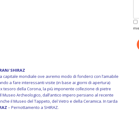
mie
HRAN/ SHIRAZ
a capitale mondiale ove avremo modo di fonderci con l’amabile
do a fare interessanti visite (in base ai giorni di apertura)
ex tesoro della Corona, la più imponente collezione di pietre
Il Museo Archeologico, dall’antico impero persiano al recente
anche il Museo del Tappeto, del Vetro e della Ceramica. In tarda
RAZ
– Pernottamento a SHIRAZ.