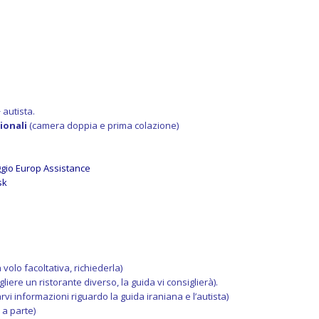
 autista.
ionali
(camera doppia e prima colazione)
ggio Europ Assistance
sk
olo facoltativa, richiederla)
egliere un ristorante diverso, la guida vi consiglierà).
vi informazioni riguardo la guida iraniana e l’autista)
i a parte)