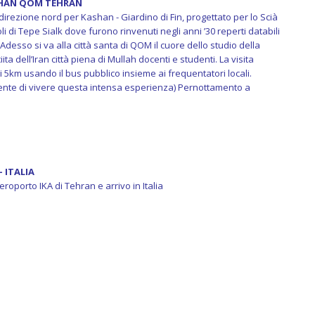
SHAN QOM TEHRAN
direzione nord per Kashan - Giardino di Fin, progettato per lo Scià
li di Tepe Sialk dove furono rinvenuti negli anni ’30 reperti databili
– Adesso si va alla città santa di QOM il cuore dello studio della
ita dell’Iran città piena di Mullah docenti e studenti. La visita
mi 5km usando il bus pubblico insieme ai frequentatori locali.
nte di vivere questa intensa esperienza) Pernottamento a
- ITALIA
aeroporto IKA di Tehran e arrivo in Italia