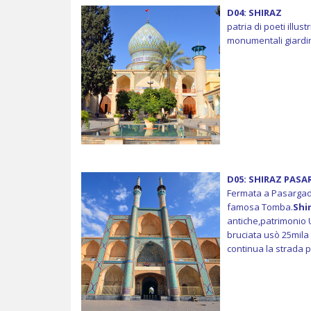
D04: SHIRAZ
patria di poeti illu
monumentali giardin
D05: SHIRAZ PAS
Fermata a Pasargade 
famosa Tomba.
Shi
antiche,patrimonio
bruciata usò 25mila 
continua la strada 