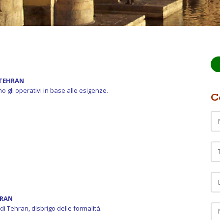
- TEHRAN
emo gli operativi in base alle esigenze.
C
Te
EM
C
HRAN
di Tehran, disbrigo delle formalità.