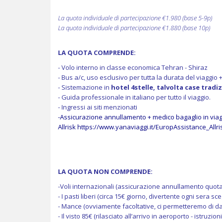
La quota individuale di partecipazione €1.980 (base 5-9p)
La quota individuale di partecipazione €1.880 (base 10p)
LA QUOTA COMPRENDE:
- Volo interno in classe economica Tehran - Shiraz
- Bus a/c, uso esclusivo per tutta la durata del viaggio +
- Sistemazione in
hotel 4stelle, talvolta case tradiz
- Guida professionale in italiano per tutto il viaggio.
- Ingressi ai siti menzionati
-Assicurazione annullamento + medico bagaglio in via
Allrisk
https://www.yanaviaggi.it/EuropAssistance_Allri
LA QUOTA NON COMPRENDE:
-Voli internazionali
(assicurazione annullamento quota v
- I pasti liberi (circa 15€ giorno, divertente ogni sera sc
- Mance (ovviamente facoltative, ci permetteremo di dar
- Il visto 85€ (rilasciato all’arrivo in aeroporto - istruzion