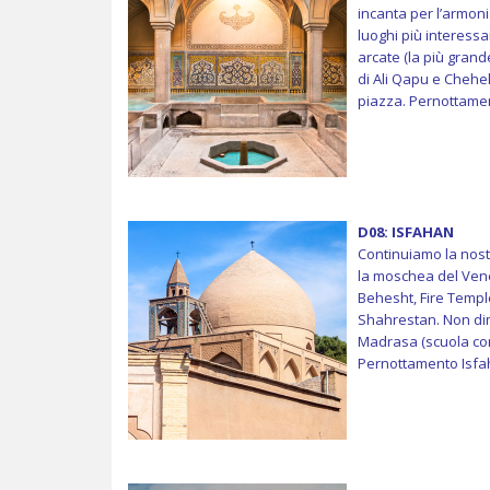
incanta per l’armon
luoghi più interessa
arcate (la più grand
di Ali Qapu e Chehe
piazza. Pernottame
D08: ISFAHAN
Continuiamo la nost
la moschea del Vene
Behesht, Fire Temple
Shahrestan. Non dime
Madrasa (scuola cora
Pernottamento Isfa