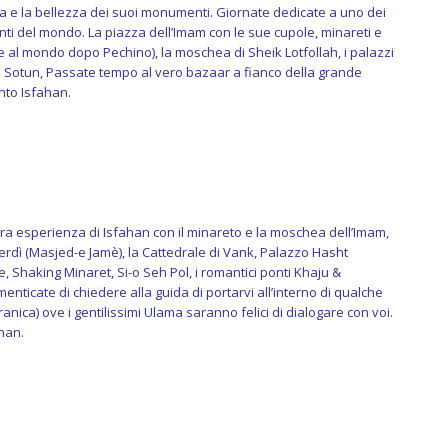
ia e la bellezza dei suoi monumenti. Giornate dedicate a uno dei
nti del mondo. La piazza dell’Imam con le sue cupole, minareti e
e al mondo dopo Pechino), la moschea di Sheik Lotfollah, i palazzi
l Sotun, Passate tempo al vero bazaar a fianco della grande
nto Isfahan.
ra esperienza di Isfahan con il minareto e la moschea dell’Imam,
rdì (Masjed-e Jamè), la Cattedrale di Vank, Palazzo Hasht
, Shaking Minaret, Si-o Seh Pol, i romantici ponti Khaju &
nticate di chiedere alla guida di portarvi all’interno di qualche
nica) ove i gentilissimi Ulama saranno felici di dialogare con voi.
han.