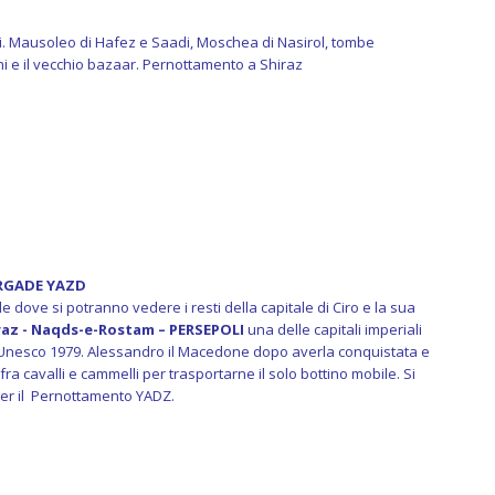
stri. Mausoleo di Hafez e Saadi, Moschea di Nasirol, tombe
i e il vecchio bazaar. Pernottamento a Shiraz
ARGADE YAZD
dove si potranno vedere i resti della capitale di Ciro e la sua
raz - Naqds-e-Rostam – PERSEPOLI
una delle capitali imperiali
 Unesco 1979. Alessandro il Macedone dopo averla conquistata e
fra cavalli e cammelli per trasportarne il solo bottino mobile. Si
per il Pernottamento YADZ.