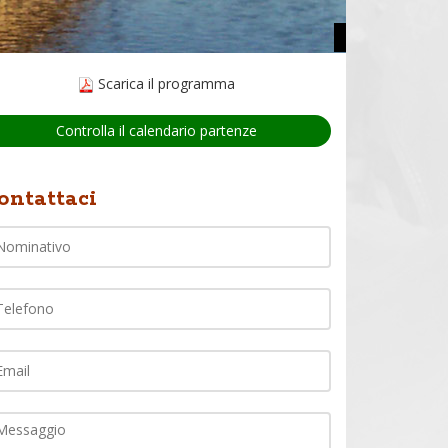
Scarica il programma
Controlla il calendario partenze
Nome
ontattaci
lefono
ail
ommento