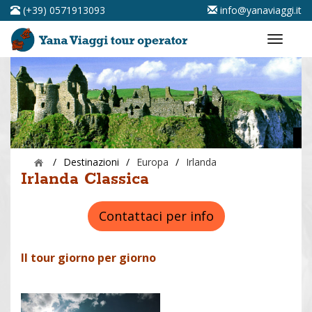
(+39) 0571913093
info@yanaviaggi.it
/
Destinazioni
/
Europa
/
Irlanda
Irlanda Classica
Contattaci per info
Il tour giorno per giorno