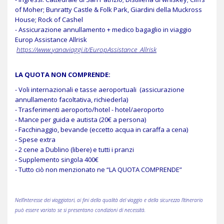
of Moher; Bunratty Castle & Folk Park, Giardini della Muckross
House; Rock of Cashel
- Assicurazione annullamento + medico bagaglio in viaggio
Europ Assistance Allrisk
https://www.
yana
viaggi
.it/EuropAssistance_Allrisk
LA QUOTA NON COMPRENDE:
- Voli internazionali e tasse aeroportuali (assicurazione
annullamento facoltativa, richiederla)
- Trasferimenti aeroporto/hotel - hotel/aeroporto
- Mance per guida e autista (20€ a persona)
- Facchinaggio, bevande (eccetto acqua in caraffa a cena)
- Spese extra
- 2 cene a Dublino (libere) e tutti i pranzi
- Supplemento singola 400€
- Tutto ciò non menzionato ne “LA QUOTA COMPRENDE”
Nell’interesse dei viaggiatori, ai fini della qualità del viaggio e della sicurezza l’itinerario
può essere variato se si presentano condizioni di necessità.