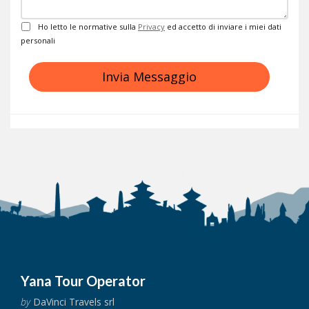
Privacy
Ho letto le normative sulla
Privacy
ed accetto di inviare i miei dati
personali
Invia Messaggio
Yana Tour Operator
by
DaVinci Travels srl