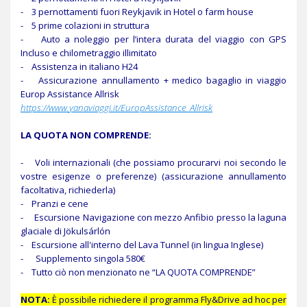
- 3 pernottamenti fuori Reykjavik in Hotel o farm house
- 5 prime colazioni in struttura
- Auto a noleggio per l’intera durata del viaggio con GPS
Incluso e chilometraggio illimitato
- Assistenza in italiano H24
- Assicurazione annullamento + medico bagaglio in viaggio
Europ Assistance Allrisk
https://www.
yana
viaggi
.it/EuropAssistance_Allrisk
LA QUOTA NON COMPRENDE:
- Voli internazionali (che possiamo procurarvi noi secondo le
vostre esigenze o preferenze) (assicurazione annullamento
facoltativa, richiederla)
- Pranzi e cene
-
Escursione Navigazione con mezzo Anfibio presso la laguna
glaciale di Jökulsárlón
- Escursione all'interno del Lava Tunnel (in lingua Inglese)
- Supplemento singola 580€
- Tutto ciò non menzionato ne “LA QUOTA COMPRENDE”
NOTA:
È possibile richiedere il programma Fly&Drive ad hoc per