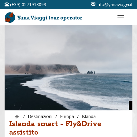
(+39) 0571913093
info@yanaviaggi.it
/
Destinazioni
/
Europa
/
Islanda
Islanda smart - Fly&Drive
assistito