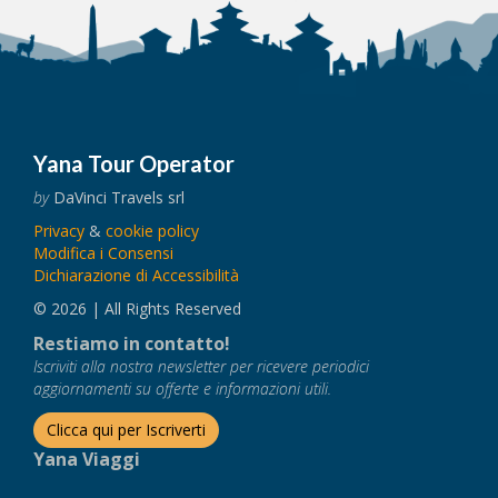
Yana Tour Operator
by
DaVinci Travels srl
Privacy
&
cookie policy
Modifica i Consensi
Dichiarazione di Accessibilità
© 2026 | All Rights Reserved
Restiamo in contatto!
Iscriviti alla nostra newsletter per ricevere periodici
aggiornamenti su offerte e informazioni utili.
Clicca qui per Iscriverti
Yana Viaggi