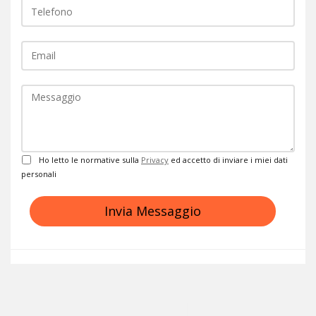
EMail
Commento
Privacy
Ho letto le normative sulla
Privacy
ed accetto di inviare i miei dati
personali
Invia Messaggio