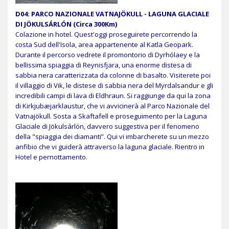
D04: PARCO NAZIONALE VATNAJÖKULL - LAGUNA GLACIALE
DI JÖKULSÁRLÓN (Circa 300Km)
Colazione in hotel. Quest'oggi proseguirete percorrendo la
costa Sud dell'Isola, area appartenente al Katla Geopark.
Durante il percorso vedrete il promontorio di Dyrhólaey e la
bellissima spiaggia di Reynisfjara, una enorme distesa di
sabbia nera caratterizzata da colonne di basalto. Visiterete poi
il villaggio di Vik, le distese di sabbia nera del Myrdalsandur e gli
incredibili campi di lava di Eldhraun. Si raggiunge da qui la zona
di Kirkjubæjarklaustur, che vi avvicinerà al Parco Nazionale del
Vatnajökull. Sosta a Skaftafell e proseguimento per la Laguna
Glaciale di Jökulsárlón, davvero suggestiva per il fenomeno
della "spiaggia dei diamanti”. Qui vi imbarcherete su un mezzo
anfibio che vi guiderà attraverso la laguna glaciale. Rientro in
Hotel e pernottamento.