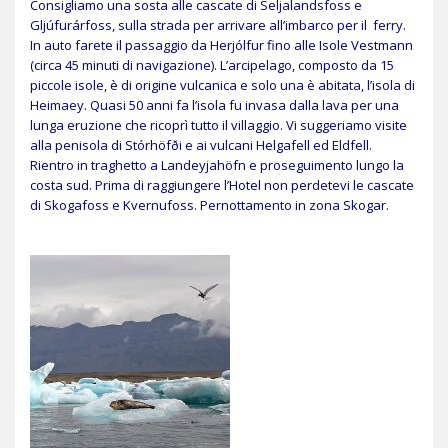
Consigliamo una sosta alle cascate di Seljalandsfoss e
Gljúfurárfoss, sulla strada per arrivare all’imbarco per il ferry.
In auto farete il passaggio da Herjólfur fino alle Isole Vestmann
(circa 45 minuti di navigazione). L’arcipelago, composto da 15
piccole isole, è di origine vulcanica e solo una è abitata, l’isola di
Heimaey. Quasi 50 anni fa l’isola fu invasa dalla lava per una
lunga eruzione che ricoprì tutto il villaggio. Vi suggeriamo visite
alla penisola di Stórhöfði e ai vulcani Helgafell ed Eldfell.
Rientro in traghetto a Landeyjahöfn e proseguimento lungo la
costa sud. Prima di raggiungere l’Hotel non perdetevi le cascate
di Skogafoss e Kvernufoss. Pernottamento in zona Skogar.