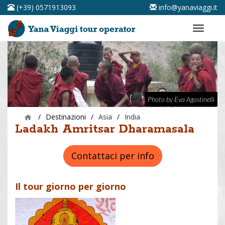
(+39) 0571913093
info@yanaviaggi.it
Photo by Eva Agostinelli
/
Destinazioni
/
Asia
/
India
Ladakh Amritsar Dharamasala
Contattaci per info
Il tour giorno per giorno