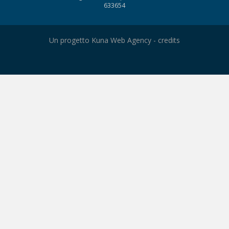
633654
Un progetto Kuna Web Agency -
credits