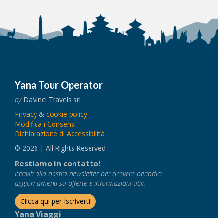
Yana Tour Operator
by
DaVinci Travels srl
Privacy
&
cookie policy
Modifica i Consensi
Dichiarazione di Accessibilità
© 2026 | All Rights Reserved
Restiamo in contatto!
Iscriviti alla nostra newsletter per ricevere periodici
aggiornamenti su offerte e informazioni utili.
Clicca qui per Iscriverti
Yana Viaggi