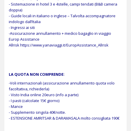
- Sistemazione in hotel 3 e 4stelle, campi tendati (B&B camera
doppia)
- Guide locali in italiano o inglese – Talvolta accompagnatore
indologo dall’Italia
- Ingressi ai siti
-Assicurazione annullamento + medico bagaglio in viaggio
Europ Assistance
Allrisk
https://www.yanaviaggi.it/EuropAssistance_Allrisk
LA QUOTA NON COMPRENDE:
-Voli internazionali
(assicurazione annullamento quota volo
facoltativa, richiederla)
- Visto India online 20euro (info a parte)
- I pasti (calcolate 15€ giorno)
- Mance
- Supplemento singola 40€notte.
- ESTENSIONE AMRITSAR & DARAMASALA molto consigliata 190€