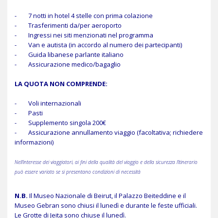
- 7 notti in hotel 4 stelle con prima colazione
- Trasferimenti da/per aeroporto
- Ingressi nei siti menzionati nel programma
- Van e autista (in accordo al numero dei partecipanti)
- Guida libanese parlante italiano
- Assicurazione medico/bagaglio
LA QUOTA NON COMPRENDE:
- Voli internazionali
- Pasti
- Supplemento singola 200€
- Assicurazione annullamento viaggio (facoltativa; richiedere
informazioni)
Nell’interesse dei viaggiatori, ai fini della qualità del viaggio e della sicurezza l’itinerario
può essere variato se si presentano condizioni di necessità
N.B.
Il Museo Nazionale di Beirut, il Palazzo Beiteddine e il
Museo Gebran sono chiusi il lunedì e durante le feste ufficiali.
Le Grotte di Jeita sono chiuse il lunedì.