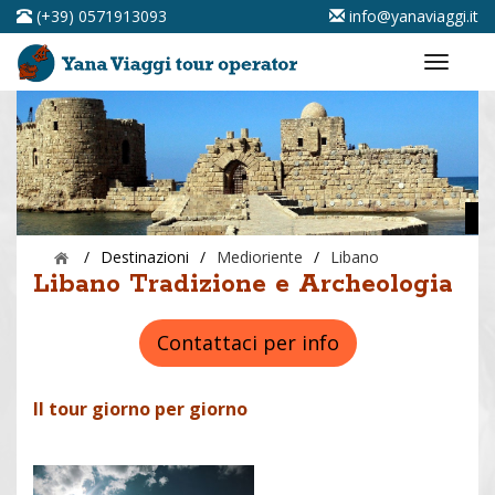
(+39) 0571913093
info@yanaviaggi.it
/
Destinazioni
/
Medioriente
/
Libano
Libano Tradizione e Archeologia
Contattaci per info
Il tour giorno per giorno