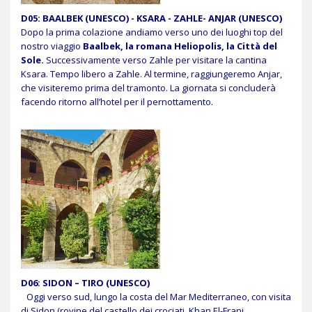
D05: BAALBEK (UNESCO) - KSARA - ZAHLE- ANJAR (UNESCO)
Dopo la prima colazione andiamo verso uno dei luoghi top del
nostro viaggio
Baalbek, la romana Heliopolis, la Città del
Sole.
Successivamente verso Zahle per visitare la cantina
Ksara. Tempo libero a Zahle. Al termine, raggiungeremo Anjar,
che visiteremo prima del tramonto. La giornata si concluderà
facendo ritorno all’hotel per il pernottamento.
D06: SIDON – TIRO (UNESCO)
Oggi verso sud, lungo la costa del Mar Mediterraneo, con visita
di Sidon (rovine del castello dei crociati, Khan El-Franj,