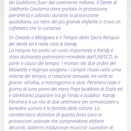
del buddismo fuori dal continente indiano. Il Dente di
Siddharta Gautama viene portato in processione
(perahera) e adorato durante la processione
quotidiana, sul retro del più grande elefante si trova un
cofanetto che lo conserva.
Sri Dalada o Maligawa è il Tempio della Sacra Reliquia
del dente ed è nella città di Kandy.
La reliquia ha svolto un ruolo importante e Kandy è
stata dichiarata patrimonio mondiale dall'UNESCO, in
parte a causa del tempio. I monaci dei due ordini del
Malwatte e Asgiriya svolgono i compiti rituali nella urna
interna del tempio, a rotazione annuale, tre volte al
giorno: all'alba, a mezzogiorno e sera: Perahera cade il
giorno di luna piena del mese Poya buddista di Esala ed
è altrettanto popolare tra gli hindu e buddisti. Kandy
Perahera è un rito di due settimane per armonizzare e
benedire uomini e la fertilità delle colture. La
caratteristica distintiva di questa festa sono le
processioni colorate che comprendono elefanti
decorati, ballerini tradizionali musicisti suonatori di