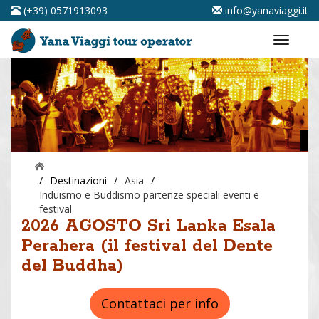
(+39) 0571913093
info@yanaviaggi.it
/
Destinazioni
/
Asia
/
Induismo e Buddismo partenze speciali eventi e
festival
2026 AGOSTO Sri Lanka Esala
Perahera (il festival del Dente
del Buddha)
Contattaci per info