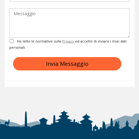
Commento
Privacy
Ho letto le normative sulla
Privacy
ed accetto di inviare i miei dati
personali
Invia Messaggio