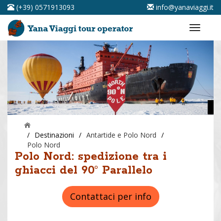
(+39) 0571913093
info@yanaviaggi.it
/
Destinazioni
/
Antartide e Polo Nord
/
Polo Nord
Polo Nord: spedizione tra i
ghiacci del 90° Parallelo
Contattaci per info