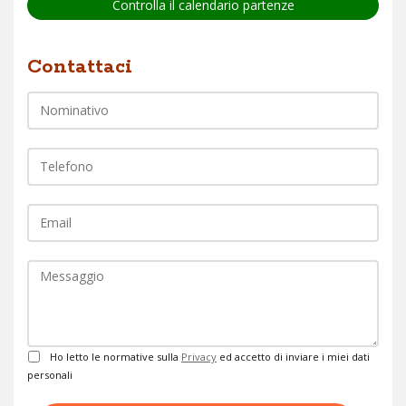
Controlla il calendario partenze
Nome
Contattaci
Telefono
EMail
Commento
Privacy
Ho letto le normative sulla
Privacy
ed accetto di inviare i miei dati
personali