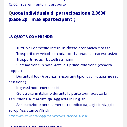
12:00. Trasferimento in aeroporto
Q
uota individuale di partecipazione 2.360€
(base 2p - max 8partecipanti)
LA QUOTA COMPRENDE:
- Tutti i voli domestici interni in classe economica e tasse
- Trasporti con veicoli con aria condizionata, a uso esclusivo
- Trasporti inclusi i battelli sui fiumi
- Sistemazione in hotel 4stelle + prima colazione (camera
doppia)
- Durante il tour 6 pranzi in ristoranti tipici locali (quasi mezza
pensione)
- Ingressi monumenti e siti
- Guida thai in italiano durante la parte tour (eccetto la
escursione al mercato galleggiante in English)
- Assicurazione annullamento + medico bagaglio in viaggio
Europ Assistance Allrisk
https://www.yanaviaggi.it/EuropAssistance_Allrisk