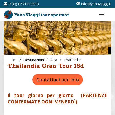
(+39) 0571913093
info@yanaviaggi.it
/
Destinazioni
/
Asia
/
Thailandia
Thailandia Gran Tour 15d
Contattaci per info
Il tour giorno per giorno (PARTENZE
CONFERMATE OGNI VENERDÌ)