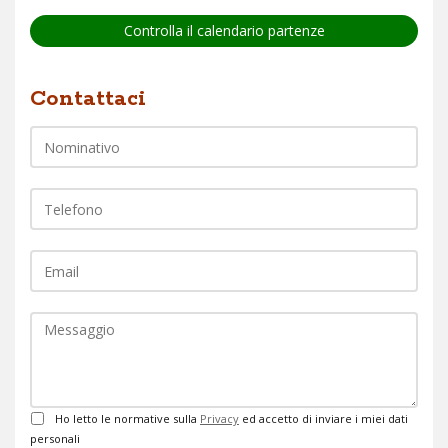
Controlla il calendario partenze
Nome
Contattaci
Telefono
EMail
Commento
Privacy
Ho letto le normative sulla
Privacy
ed accetto di inviare i miei dati
personali