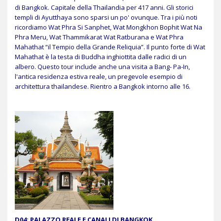
di Bangkok. Capitale della Thailandia per 417 anni. Gli storici
templi di Ayutthaya sono sparsi un po' ovunque. Tra i più noti
ricordiamo Wat Phra Si Sanphet, Wat Mongkhon Bophit Wat Na
Phra Meru, Wat Thammikarat Wat Ratburana e Wat Phra
Mahathat “il Tempio della Grande Reliquia”. Il punto forte di Wat
Mahathat è la testa di Buddha inghiottita dalle radici di un
albero. Questo tour include anche una visita a Bang- Pa-In,
l'antica residenza estiva reale, un pregevole esempio di
architettura thailandese. Rientro a Bangkok intorno alle 16.
D04:
PALAZZO REALE E CANALI DI BANGKOK