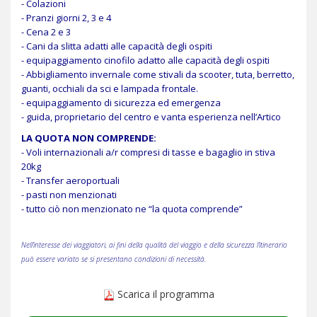
- Colazioni
- Pranzi giorni 2, 3 e 4
- Cena 2 e 3
- Cani da slitta adatti alle capacità degli ospiti
- equipaggiamento cinofilo adatto alle capacità degli ospiti
- Abbigliamento invernale come stivali da scooter, tuta, berretto,
guanti, occhiali da sci e lampada frontale.
- equipaggiamento di sicurezza ed emergenza
- guida, proprietario del centro e vanta esperienza nell’Artico
LA QUOTA NON COMPRENDE:
- Voli internazionali a/r compresi di tasse e bagaglio in stiva
20kg
- Transfer aeroportuali
- pasti non menzionati
- tutto ciò non menzionato ne “la quota comprende”
Nell’interesse dei viaggiatori, ai fini della qualità del viaggio e della sicurezza l’itinerario
può essere variato se si presentano condizioni di necessità.
Scarica il programma