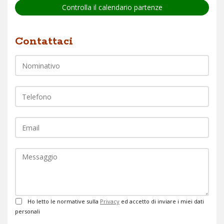
Controlla il calendario partenze
Nome
Contattaci
Telefono
EMail
Commento
Privacy
Ho letto le normative sulla
Privacy
ed accetto di inviare i miei dati
personali