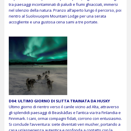
tra paesaggi incontaminati di paludi e fiumi ghiacciati, immersi
nel silenzio della natura. Pranzo all’aperto lungo il percorso, poi
rientro al Suolovuopmi Mountain Lodge per una serata
accogliente e una gustosa cena sami a tre portate.
D04:
ULTIMO GIORNO DI SLITTA TRAINATA DA HUSKY
Ultimo giorno di rientro verso il canile vicino ad Alta, attraverso
gli splendidi paesaggi di Beaskáđas e l’antica via tra Finlandia e
Finnmark. I cani, ormai compagni fidati, corrono con entusiasmo.
Si conclude l’avventura: siete diventati veri musher, portando a
casa un’esperienza autentica e profonda a contatto con la