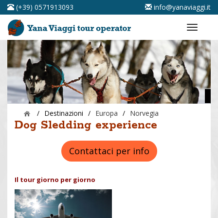
(+39) 0571913093
info@yanaviaggi.it
/
Destinazioni
/
Europa
/
Norvegia
Dog Sledding experience
Contattaci per info
Il tour giorno per giorno