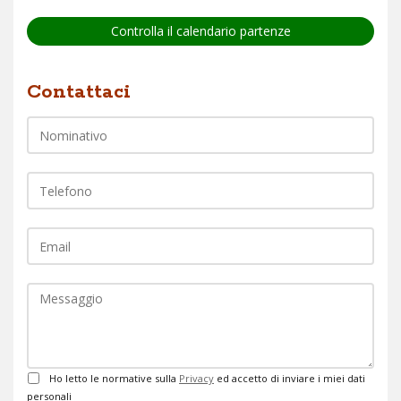
Controlla il calendario partenze
Nome
Contattaci
Telefono
EMail
Commento
Privacy
Ho letto le normative sulla
Privacy
ed accetto di inviare i miei dati
personali