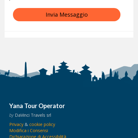
Invia Messaggio
Yana Tour Operator
by
DaVinci Travels srl
Privacy
&
cookie policy
Modifica i Consensi
Dichiarazione di Accessibilità