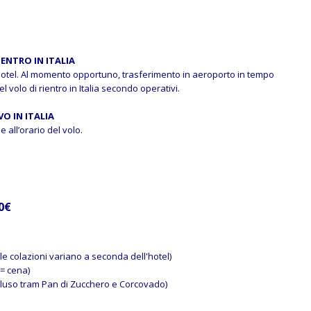
IENTRO IN ITALIA
hotel. Al momento opportuno, trasferimento in aeroporto in tempo
l volo di rientro in Italia secondo operativi.
VO IN ITALIA
se all’orario del volo.
0€
e colazioni variano a seconda dell'hotel)
= cena)
luso tram Pan di Zucchero e Corcovado)