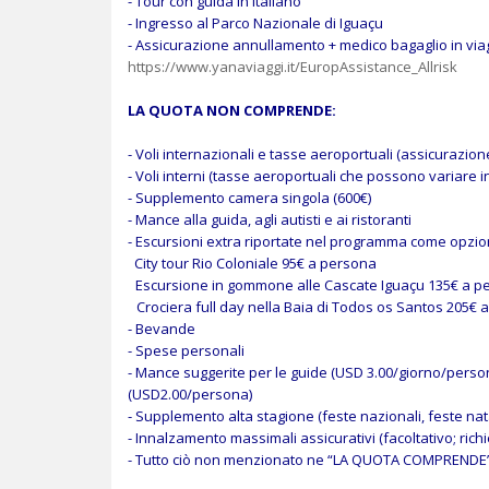
- Tour con guida in italiano
- Ingresso al Parco Nazionale di Iguaçu
- Assicurazione annullamento + medico bagaglio in viag
https://www.yanaviaggi.it/EuropAssistance_Allrisk
LA QUOTA NON COMPRENDE:
- Voli internazionali e tasse aeroportuali (assicurazio
- Voli interni (tasse aeroportuali che possono variare 
- Supplemento camera singola (600€)
- Mance alla guida, agli autisti e ai ristoranti
- Escursioni extra riportate nel programma come opzio
City tour Rio Coloniale 95€ a persona
Escursione in gommone alle Cascate Iguaçu 135€ a p
Crociera full day nella Baia di Todos os Santos 205€
- Bevande
- Spese personali
- Mance suggerite per le guide (USD 3.00/giorno/persona
(USD2.00/persona)
- Supplemento alta stagione (feste nazionali, feste nat
- Innalzamento massimali assicurativi (facoltativo; ric
- Tutto ciò non menzionato ne “LA QUOTA COMPRENDE