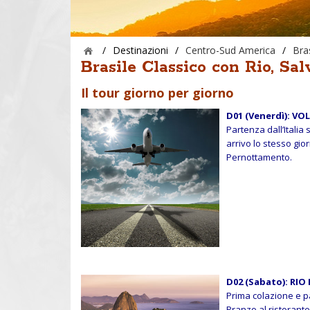
/
Destinazioni
/
Centro-Sud America
/
Bra
Brasile Classico con Rio, Sa
Il tour giorno per giorno
D01 (Venerdì): VOL
Partenza dall’Italia
arrivo lo stesso gio
Pernottamento.
D02 (Sabato): RIO 
Prima colazione e pa
Pranzo al ristorant