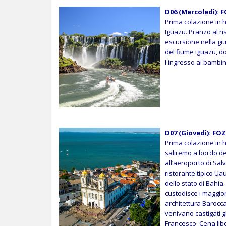
D06 (Mercoledì): F
Prima colazione in h
Iguazu. Pranzo al ris
escursione nella gi
del fiume Iguazu, do
l'ingresso ai bambini
D07 (Giovedì): FO
Prima colazione in 
saliremo a bordo del
all’aeroporto di Sal
ristorante tipico U
dello stato di Bahia. 
custodisce i maggio
architettura Barocc
venivano castigati g
Francesco. Cena lib