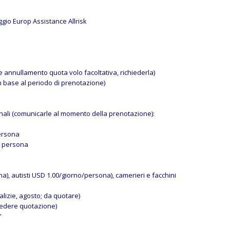
gio Europ Assistance Allrisk
ne annullamento quota volo facoltativa, richiederla)
in base al periodo di prenotazione)
nali (comunicarle al momento della prenotazione):
ersona
 a persona
), autisti USD 1.00/giorno/persona), camerieri e facchini
alizie, agosto; da quotare)
hiedere quotazione)
”