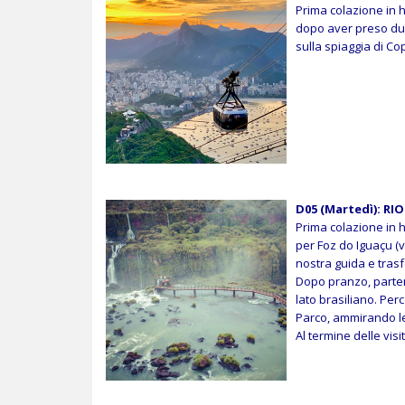
Prima colazione in 
dopo aver preso due
sulla spiaggia di C
D05 (Martedì): RIO
Prima colazione in 
per Foz do Iguaçu (v
nostra guida e trasf
Dopo pranzo, parten
lato brasiliano. Per
Parco, ammirando le
Al termine delle vis