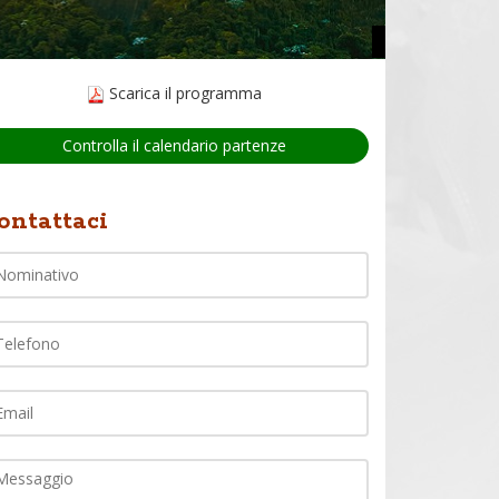
Scarica il programma
Controlla il calendario partenze
Nome
ontattaci
lefono
ail
ommento