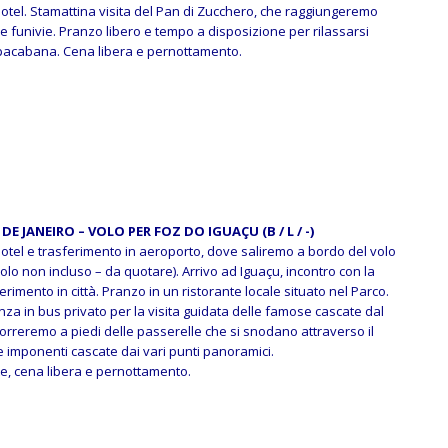
hotel. Stamattina visita del Pan di Zucchero, che raggiungeremo
 funivie. Pranzo libero e tempo a disposizione per rilassarsi
opacabana.
Cena libera e pernottamento.
 DE JANEIRO – VOLO PER FOZ DO IGUAÇU (B / L / -)
hotel e trasferimento in aeroporto, dove saliremo a bordo del volo
olo non incluso – da quotare). Arrivo ad Iguaçu, incontro con la
erimento in città. Pranzo in un ristorante locale situato nel Parco.
za in bus privato per la visita guidata delle famose cascate dal
correremo a piedi delle passerelle che si snodano attraverso il
 imponenti cascate dai vari punti panoramici.
ite, cena libera e pernottamento.