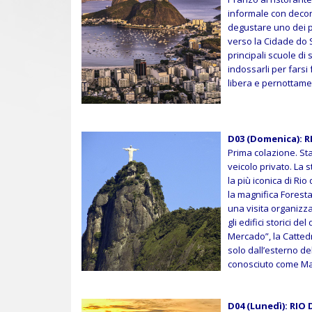
informale con decor
degustare uno dei pi
verso la Cidade do 
principali scuole di
indossarli per farsi
libera e pernottame
D03 (Domenica): RIO
Prima colazione. St
veicolo privato. La 
la più iconica di Ri
la magnifica Foresta
una visita organizzat
gli edifici storici d
Mercado”, la Catted
solo dall’esterno de
conosciuto come Ma
D04 (Lunedì): RIO DE