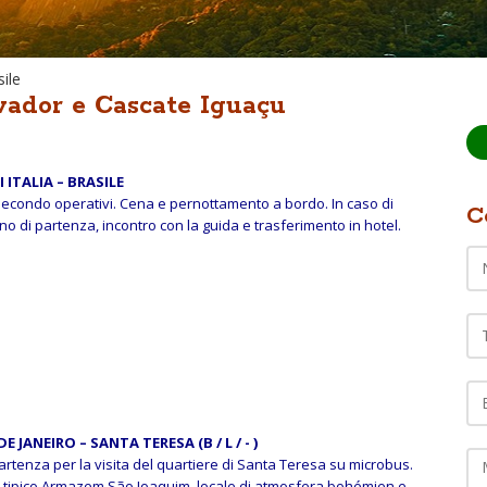
sile
lvador e Cascate Iguaçu
I ITALIA – BRASILE
 secondo operativi. Cena e pernottamento a bordo. In caso di
C
rno di partenza, incontro con la guida e trasferimento in hotel.
Te
EM
C
DE JANEIRO – SANTA TERESA (B / L / - )
rtenza per la visita del quartiere di Santa Teresa su microbus.
e tipico Armazem São Joaquim, locale di atmosfera bohémien e