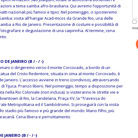
azioni a tema samba afro-brasiliana. Qui avremo l’opportunità di
atti nazionali più famosi e tipici. Nel pomeriggio, ci sposteremo
Samba: visita all'hangar Acad-micos da Grande Rio, una delle
 samba a Rio de Janeiro. Presentazione di costumi e possibilità di
mie
 fotografare e degustazione di una caipirinha. Al termine, cena
nto.
 DE JANEIRO (B / - / -)
amani ci dirigeremo verso il monte Corcovado, a bordo di un
statua del Cristo Redentore, situata in cima al monte Corcovado, è
o de Janeiro. L'accesso avviene in treno (condiviso), attraversando
 di Tijuca. Pranzo libero. Nel pomeriggio, tempo a disposizione per
a nella Rio Coloniale (non inclusa): si visiteranno le strette vie e
el downtown di Rio, la Candelaria, Praça XV, la “Travessa do
rale Metropolitana ed il Sambódromo. Si proseguirà con la visita
llo stadio più famoso e più grande del mondo: Mario Filho, più
racanã. Cena libera e pernottamento.
 JANEIRO (B / - / -)