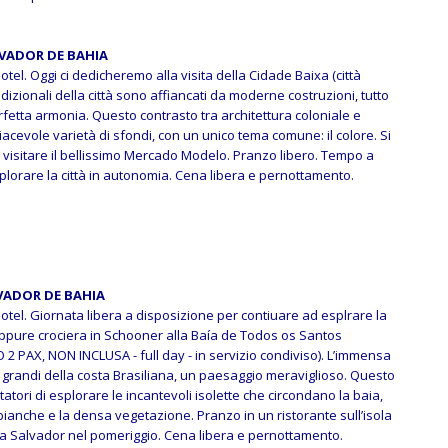
ALVADOR DE BAHIA
otel. Oggi ci dedicheremo alla visita della Cidade Baixa (città
radizionali della città sono affiancati da moderne costruzioni, tutto
fetta armonia. Questo contrasto tra architettura coloniale e
iacevole varietà di sfondi, con un unico tema comune: il colore. Si
visitare il bellissimo Mercado Modelo. Pranzo libero. Tempo a
plorare la città in autonomia. Cena libera e pernottamento.
LVADOR DE BAHIA
otel. Giornata libera a disposizione per contiuare ad esplrare la
oppure c
rociera in Schooner alla Baía de Todos os Santos
2 PAX, NON INCLUSA - full day - in servizio condiviso). L’immensa
ù grandi della costa Brasiliana, un paesaggio meraviglioso. Questo
tatori di esplorare le incantevoli isolette che circondano la baia,
bianche e la densa vegetazione. Pranzo in un ristorante sull’isola
o a Salvador nel pomeriggio.
Cena libera e pernottamento.