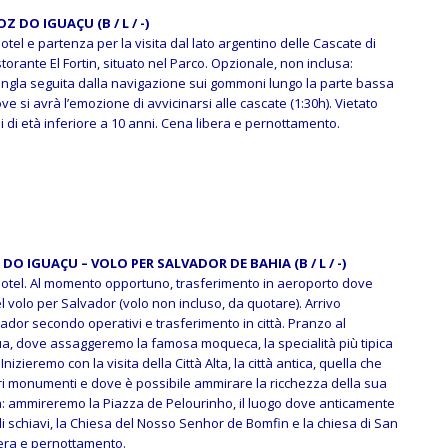
OZ DO IGUAÇU (B / L / -)
otel e partenza per la visita dal lato argentino delle Cascate di
torante El Fortin, situato nel Parco.
Opzionale, non inclusa:
ungla seguita dalla navigazione sui gommoni lungo la parte bassa
ve si avrà l’emozione di avvicinarsi alle cascate (1:30h). Vietato
 di età inferiore a 10 anni.
Cena libera e pernottamento.
Z DO IGUAÇU – VOLO PER SALVADOR DE BAHIA (B / L / -)
hotel. Al momento opportuno, trasferimento in aeroporto dove
 volo per Salvador (volo non incluso, da quotare). Arrivo
vador secondo operativi e trasferimento in città. Pranzo al
aua, dove assaggeremo la famosa moqueca, la specialità più tipica
Inizieremo con la visita della Città Alta, la città antica, quella che
ri monumenti e dove è possibile ammirare la ricchezza della sua
a: ammireremo la Piazza de Pelourinho, il luogo dove anticamente
li schiavi, la Chiesa del Nosso Senhor de Bomfin e la chiesa di San
era e pernottamento.