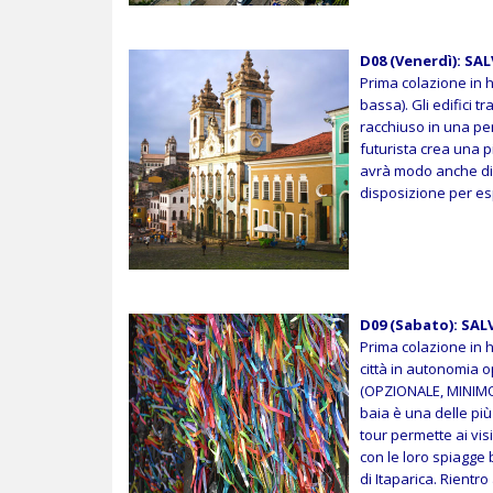
D08 (Venerdì): S
Prima colazione in h
bassa). Gli edifici t
racchiuso in una per
futurista crea una p
avrà modo anche di 
disposizione per es
D09 (Sabato): SA
Prima colazione in h
città in autonomia 
(OPZIONALE, MINIMO 
baia è una delle pi
tour permette ai visi
con le loro spiagge 
di Itaparica. Rientr