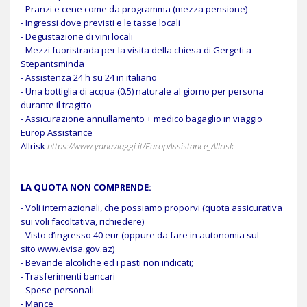
- Pranzi e cene come da programma (mezza pensione)
- Ingressi dove previsti e le tasse locali
- Degustazione di vini locali
- Mezzi fuoristrada per la visita della chiesa di Gergeti a
Stepantsminda
- Assistenza 24 h su 24 in italiano
- Una bottiglia di acqua (0.5) naturale al giorno per persona
durante il tragitto
- Assicurazione annullamento + medico bagaglio in viaggio
Europ Assistance
Allrisk
https://www.yanaviaggi.it/EuropAssistance_Allrisk
LA QUOTA NON COMPRENDE:
- Voli internazionali, che possiamo proporvi (quota assicurativa
sui voli facoltativa, richiedere)
- Visto d’ingresso 40 eur (oppure da fare in autonomia sul
sito
www.evisa.gov.az)
- Bevande alcoliche ed i pasti non indicati;
- Trasferimenti bancari
- Spese personali
- Mance