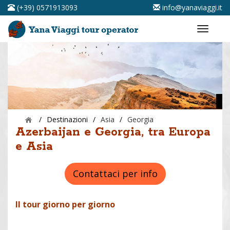
(+39) 0571913093
info@yanaviaggi.it
/
Destinazioni
/
Asia
/
Georgia
Azerbaijan e Georgia, tra Europa
e Asia
Contattaci per info
Il tour giorno per giorno