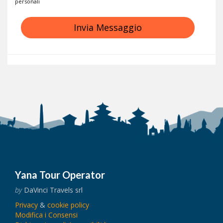
personali
Invia Messaggio
Yana Tour Operator
by
DaVinci Travels srl
Privacy
&
cookie policy
Modifica i Consensi