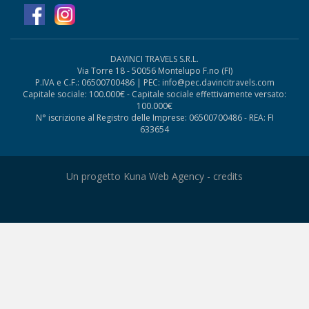
DAVINCI TRAVELS S.R.L.
Via Torre 18 - 50056 Montelupo F.no (FI)
P.IVA e C.F.: 06500700486 | PEC: info@pec.davincitravels.com
Capitale sociale: 100.000€ - Capitale sociale effettivamente versato:
100.000€
N° iscrizione al Registro delle Imprese: 06500700486 - REA: FI
633654
Un progetto Kuna Web Agency -
credits