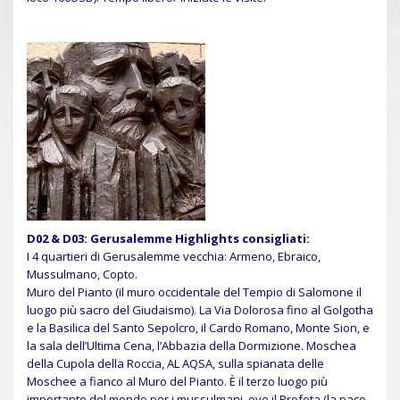
D02 & D03: Gerusalemme Highlights consigliati:
I 4 quartieri di Gerusalemme vecchia: Armeno, Ebraico,
Mussulmano, Copto.
Muro del Pianto (il muro occidentale del Tempio di Salomone il
luogo più sacro del Giudaismo)
.
La Via Dolorosa fino al Golgotha
e la Basilica del Santo Sepolcro, il Cardo Romano, Monte Sion, e
la sala dell’Ultima Cena, l’Abbazia della Dormizione.
Moschea
della Cupola della Roccia, AL AQSA, sulla spianata delle
Moschee a fianco al Muro del Pianto. È il terzo luogo più
importante del mondo per i mussulmani, ove il Profeta (la pace