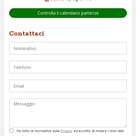
Controlla il calendario partenze
Nome
Contattaci
Telefono
EMail
Commento
Privacy
Ho letto le normative sulla
Privacy
ed accetto di inviare i miei dati