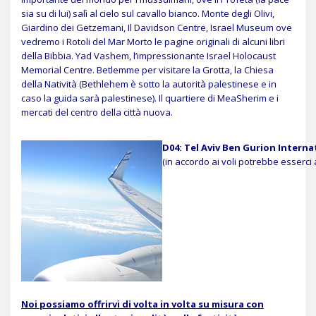
sia su di lui) salì al cielo sul cavallo bianco.
Monte degli Olivi,
Giardino dei Getzemani, Il Davidson Centre, Israel Museum ove
vedremo i Rotoli del Mar Morto le pagine originali di alcuni libri
della Bibbia.
Yad Vashem, l’impressionante Israel Holocaust
Memorial Centre.
Betlemme per visitare la Grotta, la Chiesa
della Natività
(Bethlehem è sotto la autorità palestinese e in
caso la guida sarà palestinese). Il quartiere di MeaSherim e i
mercati del centro della città nuova.
D04: Tel Aviv Ben Gurion Interna
(in accordo ai voli potrebbe esserci 
Noi possiamo offrirvi di volta in volta su misura con