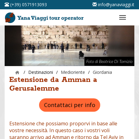
(+39) 0571913093
info@yanaviaggi.it
Foto di Beatrice Di Tomizio
/
Destinazioni
/
Medioriente
/
Giordania
Estensione da Amman a
Gerusalemme
Contattaci per info
Estensione che possiamo proporvi in base alle
vostre necessità. In questo caso i vostri voli
saranno arrivo ad Amman e ritorno da Tel Aviv in