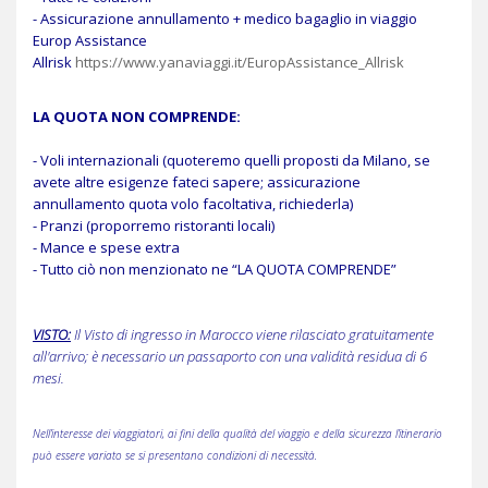
- Assicurazione annullamento + medico bagaglio in viaggio
Europ Assistance
Allrisk
https://www.yanaviaggi.it/EuropAssistance_Allrisk
LA QUOTA NON COMPRENDE:
- Voli internazionali (quoteremo quelli proposti da Milano, se
avete altre esigenze fateci sapere; assicurazione
annullamento quota volo facoltativa, richiederla)
- Pranzi (proporremo ristoranti locali)
- Mance e spese extra
- Tutto ciò non menzionato ne “LA QUOTA COMPRENDE”
VISTO:
Il Visto di ingresso in Marocco viene rilasciato gratuitamente
all'arrivo; è necessario un passaporto con una validità residua di 6
mesi.
Nell’interesse dei viaggiatori, ai fini della qualità del viaggio e della sicurezza l’itinerario
può essere variato se si presentano condizioni di necessità.