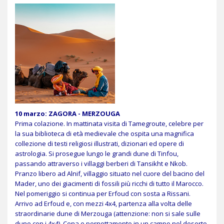
10 marzo: ZAGORA - MERZOUGA
Prima colazione. In mattinata visita di Tamegroute, celebre per
la sua biblioteca di età medievale che ospita una magnifica
collezione di testi religiosi illustrati, dizionari ed opere di
astrologia. Si prosegue lungo le grandi dune di Tinfou,
passando attraverso i villaggi berberi di Tansikht e Nkob.
Pranzo libero ad Alnif, villaggio situato nel cuore del bacino del
Mader, uno dei giacimenti di fossili più ricchi di tutto il Marocco.
Nel pomeriggio si continua per Erfoud con sosta a Rissani.
Arrivo ad Erfoud e, con mezzi 4x4, partenza alla volta delle
straordinarie dune di Merzouga (attenzione: non si sale sulle
dune con i 4x4). Cena e pernottamento in un campo nel deserto