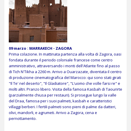
09 marzo : MARRAKECH - ZAGORA
Prima colazione. In mattinata partenza alla volta di Zagora, oasi
fondata durante il periodo coloniale francese come centro
amministrativo, attraversando i monti dell'Atlante fino al passo
di Tich N'Tikha a 2260 m. Arrivo a Ouarzazate, diventata il centro
di produzione cinematografica del Marocco: qui sono stati girati
"Il Te' nel deserto", "Il Gladiatore", "L'uomo che volle farsi re" e
molti altri. Pranzo libero. Visita della famosa Kasbah di Taourirte
(parzialmente chiusa per restauri). Si prosegue lungo la valle
del Draa, famosa per i suoi palmeti, kasbah e caratteristici
villaggi berberi. I fertili palmeti sono pieni di palme da datteri,
olivi, mandorli, e agrumeti. Arrivo a Zagora, cena e
pernottamento.