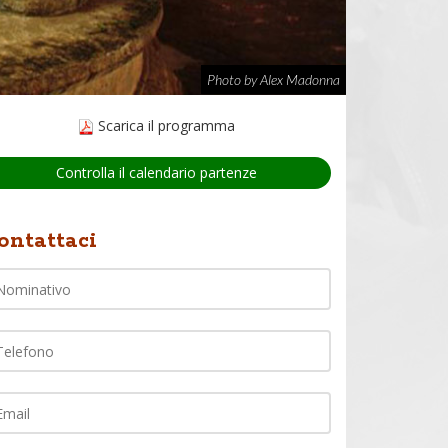
Photo by Alex Madonna
Scarica il programma
Controlla il calendario partenze
Nome
ontattaci
lefono
ail
ommento