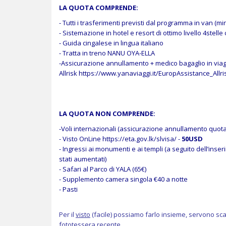
LA QUOTA COMPRENDE:
- Tutti i trasferimenti previsti dal programma in van (mi
- Sistemazione in hotel e resort di ottimo livello 4stell
- Guida cingalese in lingua italiano
- Tratta in treno NANU OYA-ELLA
-Assicurazione annullamento + medico bagaglio in via
Allrisk
https://www.yanaviaggi.it/EuropAssistance_Allri
LA QUOTA NON COMPRENDE:
-Voli internazionali
(assicurazione annullamento quota v
- Visto OnLine
https://eta.gov.lk/slvisa/
-
50USD
- Ingressi ai monumenti e ai templi (a seguito dell’inseri
stati aumentati)
- Safari al Parco di YALA (65€)
- Supplemento camera singola €40 a notte
- Pasti
Per il
visto
(facile) possiamo farlo insieme, servono sc
fototessera recente.