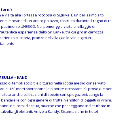
ntorni)
e visita alla Fortezza rocciosa di Sigiriya.
È un bellissimo sito
ene le rovine di un antico palazzo, costruito durante il regno di re
patrimonio UNESCO. Nel pomeriggio visita al villaggio di
utentica esperienza dello Sri Lanka, tra cui giro in carrozza
erienza culinaria, pranzo nel villaggio locale e giro in
ttamento.
AMBULLA – KANDI
sso di templi scolpiti e pitturati nella roccia meglio conservato
torri di 160 metri sovrastano le pianure circostanti.
Si prosegue per
sitato anche coltivazioni di spezie con spiegazioni. Lungo la
bancarelle con ogni genere di frutta, venditori di oggetti di vimini,
panni nei corsi d’acqua, mucche che passeggiano indisturbate in
talvolta gli elefanti. Arrivo a Kandy. Sistemazione in hotel.