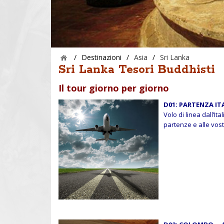
/
Destinazioni
/
Asia
/
Sri Lanka
Sri Lanka Tesori Buddhisti
Il tour giorno per giorno
D01: PARTENZA IT
Volo di linea dall’Ita
partenze e alle vost