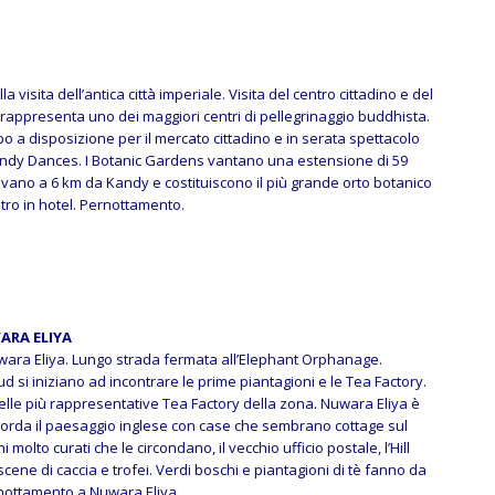
a visita dell’antica città imperiale. Visita del centro cittadino e del
rappresenta uno dei maggiori centri di pellegrinaggio buddhista.
 a disposizione per il mercato cittadino e in serata spettacolo
Kandy Dances. I Botanic Gardens vantano una estensione di 59
 trovano a 6 km da Kandy e costituiscono il più grande orto botanico
ntro in hotel. Pernottamento.
ARA ELIYA
ara Eliya. Lungo strada fermata all’Elephant Orphanage.
si iniziano ad incontrare le prime piantagioni e le Tea Factory.
lle più rappresentative Tea Factory della zona.
Nuwara Eliya è
icorda il paesaggio inglese con case che sembrano cottage sul
i molto curati che le circondano, il vecchio ufficio postale, l’Hill
cene di caccia e trofei. Verdi boschi e piantagioni di tè fanno da
nottamento a Nuwara Eliya.