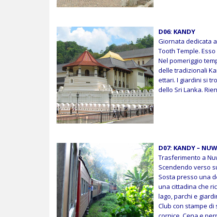
D06: KANDY
Giornata dedicata all
Tooth Temple. Esso 
Nel pomeriggio tempo
delle tradizionali 
ettari. I giardini si
dello Sri Lanka. Rie
D07: KANDY – NUW
Trasferimento a Nuw
Scendendo verso sud 
Sosta presso una de
una cittadina che r
lago, parchi e giardin
Club con stampe di s
cornice. Cena e per