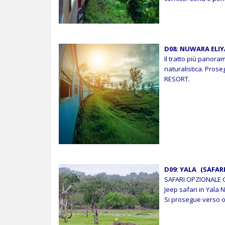
D08: NUWARA ELIY
Il tratto più panora
naturalistica. Pros
RESORT.
D09: YALA (SAFARI
SAFARI OPZIONALE
Jeep safari in Yala 
Si prosegue verso o