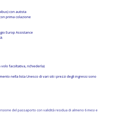
nibus) con autista
e con prima colazione
ggio Europ Assistance
sk
olo facoltativa, richiederla)
mento nella lista Unesco di vari siti i prezzi degli ingressi sono
ansione del passaporto con validità residua di almeno 6 mesi e