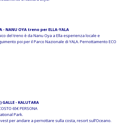
A - NANU OYA treno per ELLA-YALA
mico del treno è da Nanu Oya a Ella esperienza locale e
eguimento poi per il Parco Nazionale di YALA. Pernottamento ECO
) GALLE - KALUTARA
 COSTO 65€ PERSONA
National Park.
vest per andare a pernottare sulla costa, resort sull’Oceano.