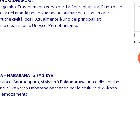
 ANURADHAPURA
 Negombo. Trasferimento verso nord a Anuradhapura. È una delle
amosa nel mondo per le sue rovine ottimamente conservate
ntiche civiltà locali. Attualmente è uno dei principali siti
ondo e patrimonio Unesco. Pernottamento.
mie
A – HABARANA o SYGIRYA
visita di Anuradapura, si visiterà Polonnaruwa una delle antiche
torici. Si va verso Habarana passando per le sculture di Aukana
. Pernottamento.