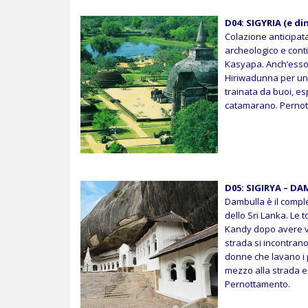
D04:
SIGYRIA (e di
Colazione anticipata 
archeologico e conti
Kasyapa. Anch’esso 
Hiriwadunna per un'a
trainata da buoi, esp
catamarano. Perno
D05: SIGIRYA – D
Dambulla è il comple
dello Sri Lanka
. Le 
Kandy dopo avere vi
strada si incontrano 
donne che lavano i 
mezzo alla strada e 
Pernottamento.