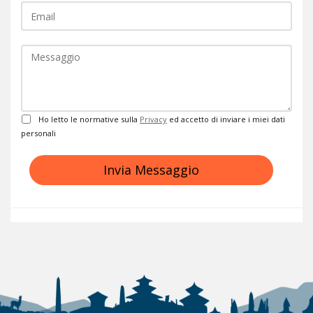
Commento
Privacy
Ho letto le normative sulla
Privacy
ed accetto di inviare i miei dati
personali
Invia Messaggio