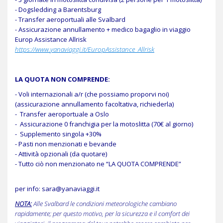
- Dogsledding a Barentsburg
- Transfer aeroportuali alle Svalbard
- Assicurazione annullamento + medico bagaglio in viaggio
Europ Assistance Allrisk
https://www.
yana
viaggi
.it/EuropAssistance_Allrisk
LA QUOTA NON COMPRENDE:
- Voli internazionali a/r (che possiamo proporvi noi)
(assicurazione annullamento facoltativa, richiederla)
- Transfer aeroportuale a Oslo
- Assicurazione 0 franchigia per la motoslitta (70€ al giorno)
- Supplemento singola +30%
- Pasti non menzionati e bevande
- Attività opzionali (da quotare)
- Tutto ciò non menzionato ne “LA QUOTA COMPRENDE”
per info: sara@yanaviaggi.it
NOTA:
Alle Svalbard le condizioni meteorologiche cambiano
rapidamente; per questo motivo, per la sicurezza e il comfort dei