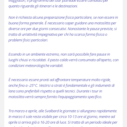
viaggiatori, il programma del tour potrebbe essere cambiato per
quanto riguarda gli itinerari e le destinazioni.
Non è richiesta alcuna preparazione fisica particolare, se non essere in
buona forma generale. È necessario saper guidare una motoslitta per
diverse ore per due giorni consecutivi. Nonostante le pause previste, si
tratta di un’attività impegnativa per chi ha scarsa forma fisica o
problemi fisici particolari.
Essendo in un ambiente estremo, non sarà possibile fare pause in
luoghi chiusi e riscaldati. Il pasto caldo verrà consumato all’aperto, con
condizioni meteorologiche variabili.
È necessario essere pronti ad affrontare temperature molto rigide,
anche fino a -25°C. Vestirsi a strati è fondamentale e gli indumenti di
lana sono preferibili rispetto a quelli tecnici. Durante i tour in
motoslitta verrà sempre fornito l’equipaggiamento specifico.
Tra marzo e aprile, alle Svalbard le giornate si allungano rapidamente.
In marzo il sole resta visibile per circa 10-13 ore al giorno, mentre ad
aprile si arriva già a 16-20 ore di luce. Si tratta di un periodo ideale per